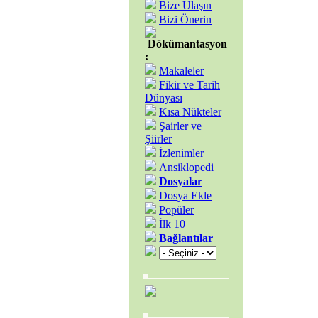
Bize Ulaşın
Bizi Önerin
Dökümantasyon
:
Makaleler
Fikir ve Tarih
Dünyası
Kısa Nükteler
Şairler ve
Şiirler
İzlenimler
Ansiklopedi
Dosyalar
Dosya Ekle
Popüler
İlk 10
Bağlantılar