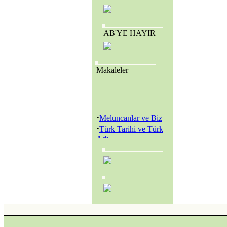
AB'YE HAYIR
Makaleler
·
Meluncanlar ve Biz
·
Türk Tarihi ve Türk
Adı
·
Amerikan Genç
Hristiyanlar Cemiyeti
(Y.M.C.A.) ve
Amerikan Kolejleri
·
SEVR YASALARI
MECLİS’TEN
GEÇİRİLEREK
TÜRKİYE YENİ BİR
KURTULUŞ