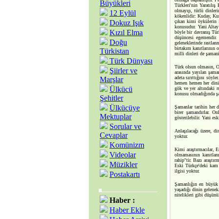
Büyükleri
Türkleri'nin Yaratılış
olmayıp, türlü dinleri
12 Eylül
kökenlidir: Kuday, Ku
Dokuz Işık
çıkan kimi öykülerin i
konusudur. Yani Altay
Kızıl Elma
böyle bir davranış Tür
düşüncesi egemendir.
Doğu
geleneklerinde rastlan
birtakım kanıtlarının 
Türkistan
milli dinleri de şamani
Türk Dünyası
Türk olsun olmasın, Or
Şiirler ve
arasında yayılan şama
adeta sırıttığını söyl
Marşlar
hemen hemen her dinin 
Ülkücü
gök ve yer altındaki r
konusu olmadığında şa
Şehitler
Ülkücüye
Şamanlar tarihin her 
birer şamandırlar. On
Mektuplar
gösterilebilir. Yani 
Sorular ve
Anlaşılacağı üzere, d
Cevaplar
yoktur.
Komünizm
Kimi araştırmacılar, 
Videolar
olmamasının kanıtlanm
rahip''tir. Bazı araşt
Müzikler
Eski Türkçe'deki kam 
ilgisi yoktur.
Postakartı
Şamanlığın en büyük ö
yaşadığı dinin gelenek
nitelikleri gibi düşün
Haber :
Haber Ekle