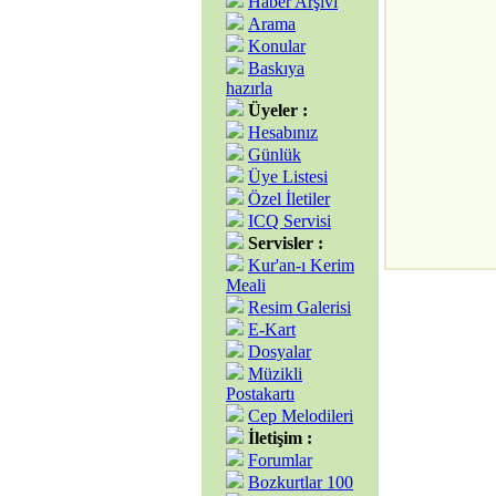
Haber Arşivi
Arama
Konular
Baskıya
hazırla
Üyeler :
Hesabınız
Günlük
Üye Listesi
Özel İletiler
ICQ Servisi
Servisler :
Kur'an-ı Kerim
Meali
Resim Galerisi
E-Kart
Dosyalar
Müzikli
Postakartı
Cep Melodileri
İletişim :
Forumlar
Bozkurtlar 100