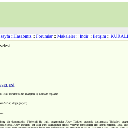
sayfa ::
Hasabınız
::
Forumlar
::
Makaleler
::
İndir
::
İletişim
::
KURAL
elesi
ESELESİ
i Eski Türkler'in din inançları üç noktada toplanır:
Yer-Su'lar; doğa güçleri).
ancı.
lmış bir durumdadır. Türkoloji ile ilgili araştırmalar Altay Türkleri arasında başlamıştır. Türkoloji araşt
enle sanki Altay Türkleri, saf Eski Türk kültürünün biricik yaşayan temsilcileri gibi kabul edilerek, Eski Tü
kat konu derinlemesine incelendiğinde işin doğrusunun bu olmadığı anlaşılır. Bir kere Altay Türkleri, Eski T