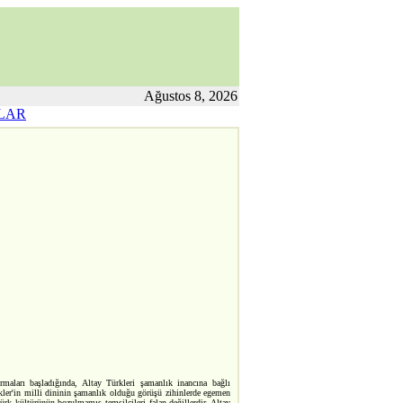
Ağustos 8, 2026
LAR
ırmaları başladığında, Altay Türkleri şamanlık inancına bağlı
rkler'in milli dininin şamanlık olduğu görüşü zihinlerde egemen
ürk kültürünün bozulmamış temsilcileri falan değillerdir. Altay