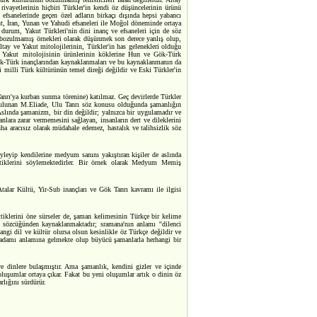
i rivayetlerinin hiçbiri Türkler'in kendi öz düşüncelerinin ürünü
ş efsanelerinde geçen özel adların birkaçı dışında hepsi yabancı
t, İran, Yunan ve Yahudi efsaneleri ile Moğol döneminde ortaya
 durum, Yakut Türkleri'nin dini inanç ve efsaneleri için de söz
n bozulmamış örnekleri olarak düşünmek son derece yanlış olup,
ltay ve Yakut mitolojilerinin, Türkler'in has gelenekleri olduğu
Yakut mitolojisinin ürünlerinin köklerine Hun ve Gök-Türk
 Gök-Türk inançlarından kaynaklanmaları ve bu kaynaklanmanın da
i milli Türk kültürünün temel direği değildir ve Eski Türkler'in
Tanrı'ya kurban sunma törenine) katılmaz. Geç devirlerde Türkler
i bulunan M.Eliade, Ulu Tanrı söz konusu olduğunda şamanlığın
Aslında şamanizm, bir din değildir; yalnızca bir uygulamadır ve
nlara zarar vermemesini sağlayan, insanların dert ve dileklerini
uha aracısız olarak müdahale edemez, hastalık ve talihsizlik söz
yleyip kendilerine medyum sanını yakıştıran kişiler de aslında
 ettiklerini söylemektedirler. Bir örnek olarak Medyum Memiş
talar Kültü, Yir-Sub inançları ve Gök Tanrı kavramı ile ilgisi
iklerini öne sürseler de, şaman kelimesinin Türkçe bir kelime
a sözcüğünden kaynaklanmaktadır; sramana'nın anlamı ''dilenci
ngi dil ve kültür olursa olsun kesinlikle öz Türkçe değildir ve
n adamı anlamına gelmekte olup büyücü şamanlarla herhangi bir
 dinlere bulaşmıştır. Ama şamanlık, kendini gizler ve içinde
luşumlar ortaya çıkar. Fakat bu yeni oluşumlar artık o dinin öz
lığını sürdürür.