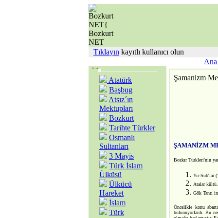
Tıklayın
kayıtlı kullanıcı olun
Ana 
Şamanizm Mes
Atatürk
Başbug
Atsız´ın
Mektupları
Bozkurt
Tarihte Türkler
Osmanlı
ŞAMANİZM M
Sultanları
3 Mayis
Bozkır Türkleri'nin yan
Türk İslam
Ülküsü
Yir-Sub'lar (
Ülkücü
Atalar kültü.
Hareket
Gök Tanrı in
İslam
Öncelikle konu abartı
Türk
bulunuyorlardı. Bu ned
olmağa başlamıştır. Fa