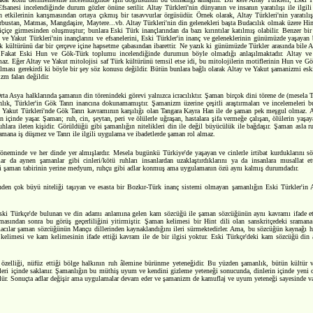
 Efsanesi incelendiğinde durum gözler önüne serilir. Altay Türkleri'nin dünyanın ve insanın yaratılışı ile ilgil
n etkilerinin karışmasından ortaya çıkmış bir tasavvurlar örgüsüdür. Örnek olarak, Altay Türkleri'nin yaratılı
rbustan, Matmas, Mangdaşire, Maytere...vb. Altay Türkleri'nin din gelenekleri başta Budacılık olmak üzere Hin
çiçe girmesinden oluşmuştur; bunlara Eski Türk inançlarından da bazı kırıntılar katılmış olabilir. Benzer bir
 ve Yakut Türkleri'nin inançlarını ve efsanelerini, Eski Türkler'in inanç ve geleneklerinin günümüzde yaşaya
k kültürünü dar bir çerçeve içine hapsetme çabasından ibarettir. Ne yazık ki günümüzde Türkler arasında bile A
 Fakat Eski Hun ve Gök-Türk toplumu incelendiğinde durumun böyle olmadığı anlaşılmaktadır. Altay ve 
maz. Eğer Altay ve Yakut mitolojisi saf Türk kültürünü temsil etse idi, bu mitolojilerin motiflerinin Hun ve
olması gerekirdi ki böyle bir şey söz konusu değildir. Bütün bunlara bağlı olarak Altay ve Yakut şamanizmi esk
zm falan değildir.
ta Asya halklarında şamanın din törenindeki görevi yalnızca icracılıktır. Şaman birçok dini törene de (mesela 
nlık, Türkler'in Gök Tanrı inancına dokunamamıştır. Şamanizm üzerine çeşitli araştırmaları ve incelemeler
er. Yakut Türkleri'nde Gök Tanrı kavramının karşılığı olan Tangara Kayra Han ile de şaman pek meşgul olmaz. 
içinde yaşar. Şaman; ruh, cin, şeytan, peri ve ölülerle uğraşan, hastalara şifa vermeğe çalışan, ölülerin yaşaya
uhlara ileten kişidir. Görüldüğü gibi şamanlığın nitelikleri din ile değil büyücülük ile bağdaşır. Şaman asla r
mana iş düşmez ve Tanrı ile ilgili uygulama ve ibadetlerde şaman rol almaz.
döneminde ve her dinde yer almışlardır. Mesela bugünkü Türkiye'de yaşayan ve cinlerle irtibat kurduklarını sö
lar da aynen şamanlar gibi cinleri/kötü ruhları insanlardan uzaklaştırdıklarını ya da insanlara musallat
eski şaman tabirinin yerine medyum, ruhçu gibi adlar konmuş ama uygulamanın özü aynı kalmış durumdadır.
inden çok büyü niteliği taşıyan ve esasta bir Bozkır-Türk inanç sistemi olmayan şamanlığın Eski Türkler'in A
Eski Türkçe'de bulunan ve din adamı anlamına gelen kam sözcüğü ile şaman sözcüğünün aynı kavramı ifade ett
asından sonra bu görüş geçerliliğini yitirmiştir. Şaman kelimesi bir Hint dili olan sanskritçedeki sraman
ırmacılar şaman sözcüğünün Mançu dillerinden kaynaklandığını ileri sürmektedirler. Ama, bu sözcüğün kaynağı ha
kelimesi ve kam kelimesinin ifade ettiği kavram ile de bir ilgisi yoktur. Eski Türkçe'deki kam sözcüğü di
zelliği, nüfüz ettiği bölge halkının ruh âlemine bürünme yeteneğidir. Bu yüzden şamanlık, bütün kültür ve
leri içinde saklanır. Şamanlığın bu müthiş uyum ve kendini gizleme yeteneği sonucunda, dinlerin içinde yeni o
ülür. Sonuçta adlar değişir ama uygulamalar devam eder ve şamanizm de kamuflaj ve uyum yeteneği sayesinde var