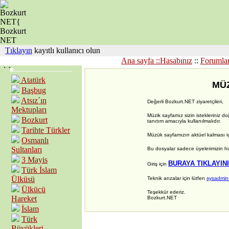
Tıklayın
kayıtlı kullanıcı olun
Ana sayfa ::
Hasabınız
::
Forumla
Atatürk
MÜZ
Başbug
Atsız´ın
Değerli Bozkurt.NET ziyaretçileri,
Mektupları
Müzik sayfamız sizin istekleriniz d
Bozkurt
tanıtım amacıyla kullanılmalıdır.
Tarihte Türkler
Müzük sayfamızın aktüel kalması iç
Osmanlı
Sultanları
Bu dosyalar sadece üyelerimizin hi
3 Mayis
BURAYA TIKLAYIN
Giriş için
Türk İslam
Ülküsü
Teknik arızalar için lütfen
sysadmin
Ülkücü
Teşekkür ederiz.
Hareket
Bozkurt.NET
İslam
Türk
Büyükleri