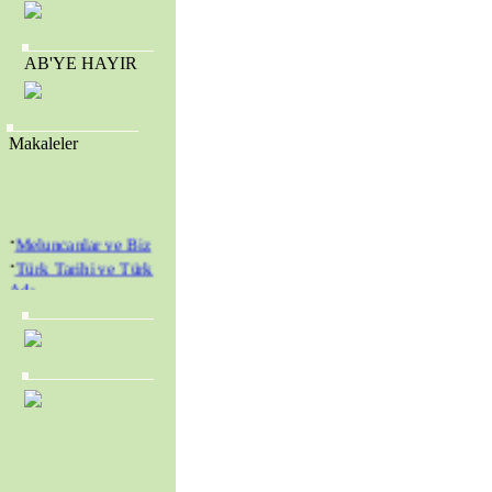
AB'YE HAYIR
Makaleler
·
Meluncanlar ve Biz
·
Türk Tarihi ve Türk
Adı
·
Amerikan Genç
Hristiyanlar Cemiyeti
(Y.M.C.A.) ve
Amerikan Kolejleri
·
SEVR YASALARI
MECLİS’TEN
GEÇİRİLEREK
TÜRKİYE YENİ BİR
KURTULUŞ
SAVAŞINA