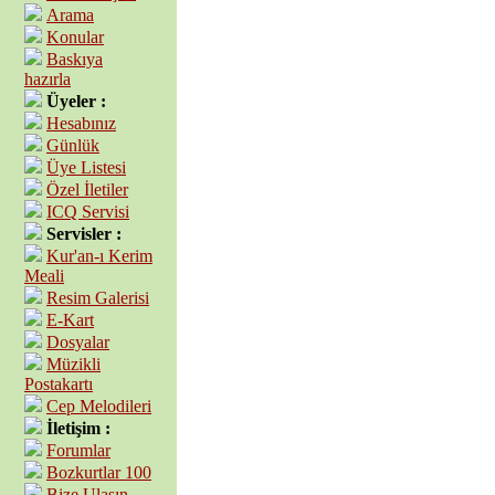
Arama
Konular
Baskıya
hazırla
Üyeler :
Hesabınız
Günlük
Üye Listesi
Özel İletiler
ICQ Servisi
Servisler :
Kur'an-ı Kerim
Meali
Resim Galerisi
E-Kart
Dosyalar
Müzikli
Postakartı
Cep Melodileri
İletişim :
Forumlar
Bozkurtlar 100
Bize Ulaşın