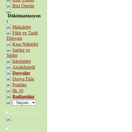
Bizi Önerin
Dökümantasyon
:
Makaleler
Fikir ve Tarih
Dünyası
Kısa Nükteler
Şairler ve
Şiirler
İzlenimler
Ansiklopedi
Dosyalar
Dosya Ekle
Popüler
İlk 10
Bağlantılar