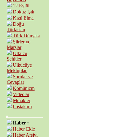
12 Eylül
Dokuz Işık
Kızıl Elma
Doğu
Türkistan
Türk Dünyası
Şiirler ve
Marşlar
Ülkücü
Şehitler
Ülkücüye
Mektuplar
Sorular ve
Cevaplar
Komünizm
Videolar
Müzikler
Postakartı
Haber :
Haber Ekle
Haber Arşivi