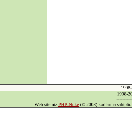
·
Kıbrıs'ın Türkiyesiz
AB üyeliği mümkün
mü?
·
Avrupa Birliği ve
Kıbrıs Konusu
·
Internet mi, İnternet
mi?
·
DİLDE, FİKİRDE,
İŞTE BİRLİK
(Gaspıralı ve
Türkistan)
·
İSMAİL
GASPIRALI'NIN
FİKİRLERİ
·
Türkler ve İslamiyet
1998
·
Alparslan Türkeş'in
1998-
Din Anlayışı ve İslama
----------
Bakışı
Web sitemiz
PHP-Nuke
(© 2003) kodlarına sahipti
·
Gök Tanrı
·
Şamanizm Meselesi
·
Ruhban Okulu neden
açılmamalı?