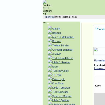
Tıklayın
kayıtlı kullanıcı olun
Atatürk
Ana 
Başbug
Atsız´ın Mektupları
Bozkurt
Tarihte Türkler
Osmanlı Sultanları
3 Mayis
Türk İslam Ülküsü
Forumla
Ülkücü Hareket
kocakurt
İslam
kocakurt_a
Türk Büyükleri
12 Eylül
Dokuz Işık
Kızıl Elma
Kayıt
Doğu Türkistan
Türk Dünyası
Şiirler ve Marşlar
Ülkücü Şehitler
Ülkücüye Mektuplar