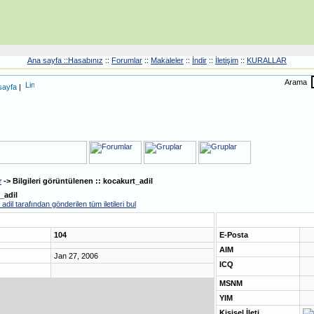
Ana sayfa ::
Hasabınız
::
Forumlar
::
Makaleler
::
İndir
::
İletişim
::
KURALLAR
Arama
sayfa
|
r
-> Bilgileri görüntülenen :: kocakurt_adil
_adil
dil tarafından gönderilen tüm iletileri bul
104
E-Posta
AIM
Jan 27, 2006
ICQ
MSNM
YIM
Kişisel İleti