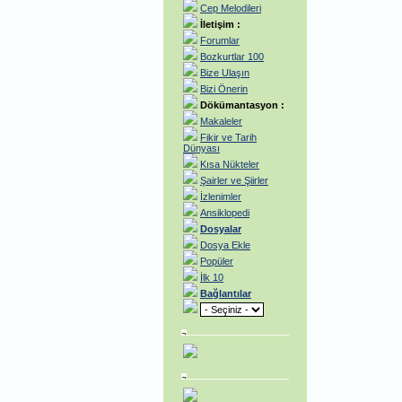
Cep Melodileri
İletişim :
Forumlar
Bozkurtlar 100
Bize Ulaşın
Bizi Önerin
Dökümantasyon :
Makaleler
Fikir ve Tarih
Dünyası
Kısa Nükteler
Şairler ve Şiirler
İzlenimler
Ansiklopedi
Dosyalar
Dosya Ekle
Popüler
İlk 10
Bağlantılar