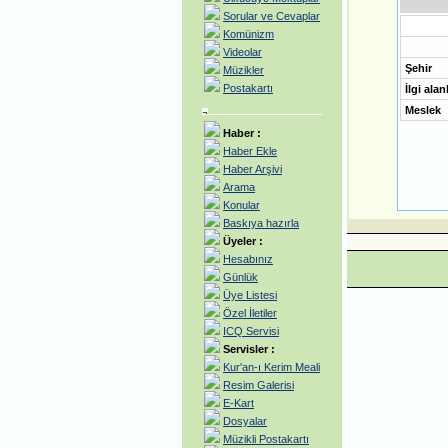
Sorular ve Cevaplar
Komünizm
Videolar
Şehir
Müzikler
Postakartı
İlgi alan
Meslek
Haber :
Haber Ekle
Haber Arşivi
Arama
Konular
Baskıya hazırla
Üyeler :
Hesabınız
Günlük
Üye Listesi
Özel İletiler
ICQ Servisi
Servisler :
Kur'an-ı Kerim Meali
Resim Galerisi
E-Kart
Dosyalar
Müzikli Postakartı