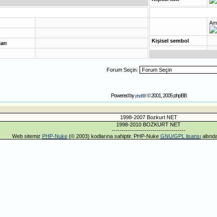
Am
Kişisel sembol
ları
Forum Seçin:
Powered by
© 2001, 2005 phpBB
phpBB
1998-2007 Bozkurt NET
1998-2010 BOZKURT NET
--------------------------------------
Web sitemiz
PHP-Nuke
(© 2003) kodlarına sahiptir. PHP-Nuke
GNU/GPL lisansı
altında