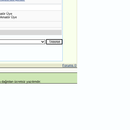
atör Üye
Forums ©
 dağıtılan ücretsiz yazılımdır.