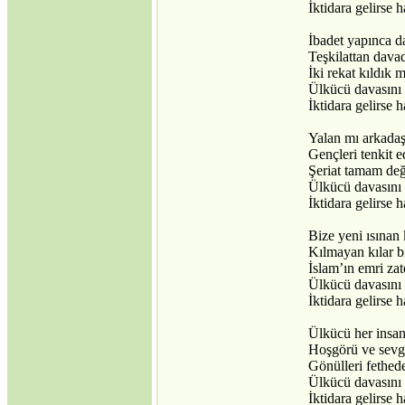
İktidara gelirse 
İbadet yapınca d
Teşkilattan dav
İki rekat kıldık
Ülkücü davasını 
İktidara gelirse 
Yalan mı arkadaşl
Gençleri tenkit e
Şeriat tamam değil
Ülkücü davasını 
İktidara gelirse 
Bize yeni ısınan 
Kılmayan kılar b
İslam’ın emri za
Ülkücü davasını 
İktidara gelirse 
Ülkücü her insa
Hoşgörü ve sevg
Gönülleri fethe
Ülkücü davasını 
İktidara gelirse 