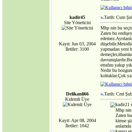
kadir45
Tarih: Cum Şu
Site Yöneticisi
Mhp nin bu seçi
Zaten bu endişey
edemez.Ayrılanla
Kayıt: Jun 03, 2004
düşebilir.Metodl
İletiler: 3100
yapmadan yeni bi
demeçler,ithamla
davranışlardır.B
etrafını yakıp yı
Nedir bu bozgunc
koltuklar.Çok ya
Delikanli66
Tarih: Cmt Şu
Kıdemli Üye
kadir21 
Mhp nin 
Zaten bu
Kayıt: Apr 08, 2004
kimse şü
İletiler: 1042
anlamda 
kapıyı e