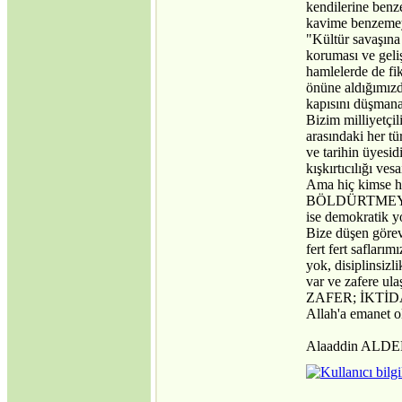
kendilerine benz
kavime benzemeye
"Kültür savaşına k
koruması ve geli
hamlelerde de fik
önüne aldığımızd
kapısını düşmana
Bizim milliyetçil
arasındaki her tü
ve tarihin üyesid
kışkırtıcılığı ves
Ama hiç kims
BÖLDÜRTMEYECEK
ise demokratik yo
Bize düşen görev
fert fert safları
yok, disiplinsizl
var ve zafere ula
ZAFER; İKTİ
Allah'a emanet
Alaaddin ALD