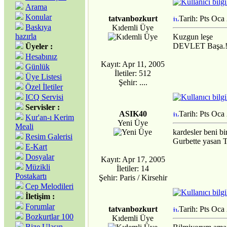
Arama
Konular
tatvanbozkurt
Tarih: Pts Oca
Baskıya
Kıdemli Üye
hazırla
Kuzgun leşe
DEVLET Başa.
Üyeler :
Hesabınız
Kayıt: Apr 11, 2005
Günlük
İletiler: 512
Üye Listesi
Şehir: ....
Özel İletiler
ICQ Servisi
Servisler :
ASIK40
Tarih: Pts Oca
Kur'an-ı Kerim
Yeni Üye
Meali
kardesler beni b
Resim Galerisi
Gurbette yasan T
E-Kart
Dosyalar
Kayıt: Apr 17, 2005
Müzikli
İletiler: 14
Postakartı
Şehir: Paris / Kirsehir
Cep Melodileri
İletişim :
Forumlar
tatvanbozkurt
Tarih: Pts Oca
Bozkurtlar 100
Kıdemli Üye
Bize Ulaşın