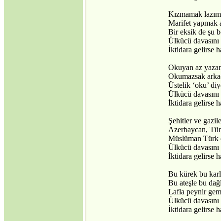
Kızmamak lazım 
Marifet yapmak
Bir eksik de ş
Ülkücü davasını 
İktidara gelirse 
Okuyan az yazan
Okumazsak arka
Üstelik ‘oku’ di
Ülkücü davasını 
İktidara gelirse 
Şehitler ve gazil
Azerbaycan, Türk
Müslüman Türk d
Ülkücü davasını 
İktidara gelirse 
Bu kürek bu kar
Bu ateşle bu dağ
Lafla peynir ge
Ülkücü davasını 
İktidara gelirse 