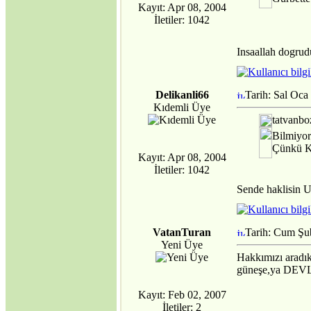
MECBURİYETİNDE
Kayıt: Apr 08, 2004
BIRAKILDI!
İletiler: 1042
·
ABD, Alenî Bir
Düşman Haline
Insaallah dogrudu
Gelmiştir!
·
Dedelerimiz Oğuzlar
Çıkmış Yola Aral
Delikanli66
Tarih: Sal Oca
Kıyısından
Kıdemli Üye
·
Avrupa Birliğine
tatvanbo
neden hayır..
Bilmiyor
Jeopolitik Yaklaşım
Çünkü Kü
·
Noel Üzerine
Kayıt: Apr 08, 2004
·
Gümrük Birliği
İletiler: 1042
Anlaşmasının
Sende haklisin U
Anayasanın Başlangıç
Kısmına Aykırılığı -1-
·
Siyasi Konjonktürde
Irak Türkmenleri
VatanTuran
Tarih: Cum Şu
·
Yeni Üye
Gümrük Birliği
Hakkımızı aradık 
Anlaşmasının
güneşe,ya DEVLE
Anayasanın Başlangıç
Kısmına Aykırılığı -2-
Kayıt: Feb 02, 2007
·
Kıbrıs'ın Türkiyesiz
İletiler: 2