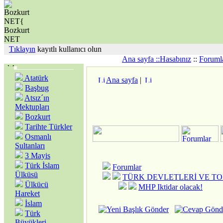
Tıklayın
kayıtlı kullanıcı olun
Ana sayfa ::
Hasabınız
::
Foruml
Atatürk
Ana sayfa
|
Başbug
Atsız´ın
Mektupları
Bozkurt
Tarihte Türkler
Osmanlı
Sultanları
3 Mayis
Türk İslam
Forumlar
Ülküsü
TÜRK DEVLETLERİ VE T
Ülkücü
MHP Iktidar olacak!
Hareket
İslam
Türk
Büyükleri