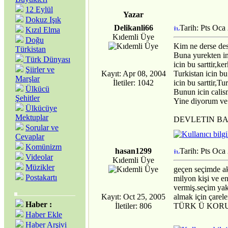
12 Eylül
Yazar
Dokuz Işık
Delikanli66
Tarih: Pts Oca
Kızıl Elma
Kıdemli Üye
Doğu
Kim ne derse des
Türkistan
Buna yurekten in
Türk Dünyası
icin bu sarttir,k
Şiirler ve
Kayıt: Apr 08, 2004
Turkistan icin bu
Marşlar
İletiler: 1042
icin bu sarttir,Tu
Ülkücü
Bunun icin calis
Şehitler
Yine diyorum ve
Ülkücüye
Mektuplar
DEVLETIN BA
Sorular ve
Cevaplar
Komünizm
hasan1299
Tarih: Pts Oca
Videolar
Kıdemli Üye
Müzikler
geçen seçimde ak
Postakartı
milyon kişi ve e
vermiş.seçim yak
Kayıt: Oct 25, 2005
almak için çarel
Haber :
İletiler: 806
TÜRK Ü KOR
Haber Ekle
Haber Arşivi