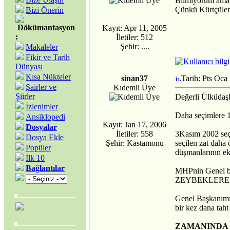
Bilmiyorum ama v
Çünkü Kürtçüler 
Bizi Önerin
Dökümantasyon
Kayıt: Apr 11, 2005
:
İletiler: 512
Şehir: ....
Makaleler
Fikir ve Tarih
Dünyası
Kısa Nükteler
sinan37
Tarih: Pts Oca
Şairler ve
Kıdemli Üye
Şiirler
Değerli Ülküdaşl
İzlenimler
Daha seçimlere 1
Ansiklopedi
Kayıt: Jan 17, 2006
Dosyalar
İletiler: 558
3Kasım 2002 seç
Dosya Ekle
Şehir: Kastamonu
seçilen zat da
Popüler
düşmanlarının e
İlk 10
Bağlantılar
MHPnin Genel ba
ZEYBEKLERE kuc
Genel Başkanımız
bir kez dana tah
ZAMANINDA 