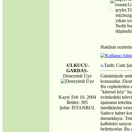
esastır.
şeyler.T
mü;bozgu
yıkan yun
Nedir bu
düşündük
Haklisin sozleri
-ULKUCU-
Tarih: Cum Şu
GARDAS-
Deneyimli Üye
Günümüzde artık 
konusudur. Ekono
Bu cephelerden en
"küresel köy" hal
Kayıt: Feb 10, 2004
evimizdeki tele
İletiler: 395
ajansının tekeli
Şehir: İSTANBUL
istediklerini vere
Sadece haber kon
durumdayız. Tele
kalbimizi sarıyor
belirtiyorlar. Bu 