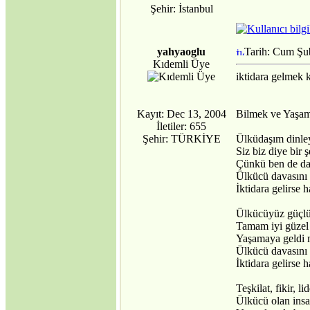
AB üyeliği mümkün
Şehir: İstanbul
mü?
·
Avrupa Birliği ve
Kıbrıs Konusu
yahyaoglu
Tarih: Cum Şu
·
Internet mi, İnternet
Kıdemli Üye
mi?
iktidara gelmek 
·
DİLDE, FİKİRDE,
İŞTE BİRLİK
(Gaspıralı ve
Kayıt: Dec 13, 2004
Bilmek ve Yaşa
Türkistan)
İletiler: 655
·
İSMAİL
Şehir: TÜRKİYE
Ülküdaşım dinley
GASPIRALI'NIN
Siz biz diye bir 
FİKİRLERİ
Çünkü ben de da
·
Ülkücü davasını 
Türkler ve İslamiyet
İktidara gelirse 
·
Alparslan Türkeş'in
Din Anlayışı ve İslama
Ülkücüyüz güçlü
Bakışı
Tamam iyi güzel 
·
Gök Tanrı
Yaşamaya geldi 
·
Şamanizm Meselesi
Ülkücü davasını 
·
Ruhban Okulu neden
İktidara gelirse 
açılmamalı?
·
Teşkilat, fikir, 
Ruhban Okulu
Ülkücü olan insa
·
Çanakkale Savaşları