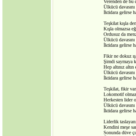
Verenden de bu d
·
Türk Kültüründe
Ülkücü davasını 
Nevruz ve Milli Birlik-
İktidara gelirse 
Beraberlik
·
Sovyetler Birliği’nin
Teşkilat kışla d
Çöküşü ve Yeni Rusya
Kışla olmazsa eğ
Çeçen Mücadelesi
Ordusuz da menz
·
Ülkücü davasını 
Türkçenin Anadil
İktidara gelirse 
Olarak Dünyadaki
Yeri
Fikir ne dokuz ı
·
Masonların Kirli İşleri
Şimdi saymaya k
·
Gümrük birliği mi;
Hep altınız altın
sömürge antlaşması
Ülkücü davasını 
mı?
İktidara gelirse 
·
17 Ağustos 1999
Depremi ve gizlenen
Teşkilat, fikir va
gerçekler
Lokomotif olmazs
Herkesten lider 
Ülkücü davasını 
İktidara gelirse 
Liderlik taslaya
Kendini meşe sa
Sonunda düve çı