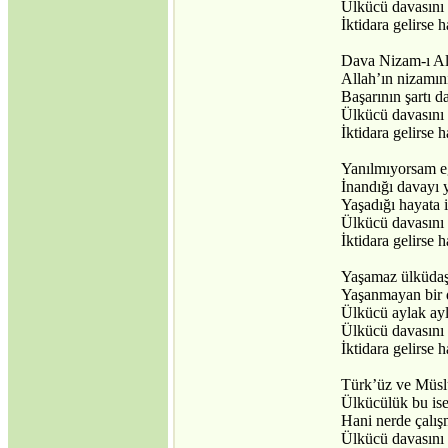
Ülkücü davasını 
İktidara gelirse 
Dava Nizam-ı Al
Allah’ın nizamın
Başarının şartı 
Ülkücü davasını 
İktidara gelirse 
Yanılmıyorsam eğ
İnandığı davayı 
Yaşadığı hayata 
Ülkücü davasını 
İktidara gelirse 
Yaşamaz ülküdaş
Yaşanmayan bir 
Ülkücü aylak ay
Ülkücü davasını 
İktidara gelirse 
Türk’üz ve Müsl
Ülkücülük bu ise
Hani nerde çalış
Ülkücü davasını 