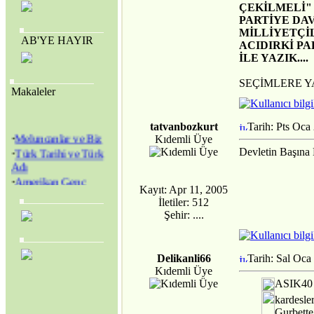
ÇEKİLMELİ"
PARTİYE DA
MİLLİYETÇİ
AB'YE HAYIR
ACIDIRKİ PA
İLE YAZIK....
SEÇİMLERE Y
Makaleler
tatvanbozkurt
Tarih: Pts Oca
·
Meluncanlar ve Biz
Kıdemli Üye
·
Türk Tarihi ve Türk
Devletin Başın
Adı
·
Amerikan Genç
Hristiyanlar Cemiyeti
Kayıt: Apr 11, 2005
(Y.M.C.A.) ve
İletiler: 512
Amerikan Kolejleri
Şehir: ....
·
SEVR YASALARI
MECLİS’TEN
GEÇİRİLEREK
Delikanli66
Tarih: Sal Oca
TÜRKİYE YENİ BİR
Kıdemli Üye
KURTULUŞ
ASIK40 
SAVAŞINA
kardesle
BAŞLAMAK
Gurbette