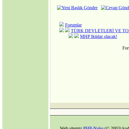
Forumlar
TÜRK DEVLETLERİ VE T
MHP Iktidar olacak!
For
Web sitemiz
PHP-Nuke
(© 2003) kod