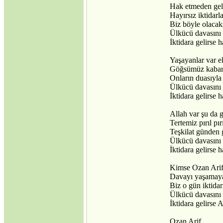
Hak etmeden gele
Hayırsız iktidarl
Biz böyle olacaks
Ülkücü davasını 
İktidara gelirse 
Yaşayanlar var e
Göğsümüz kabarı
Onların duasıyla
Ülkücü davasını 
İktidara gelirse 
Allah var şu da g
Tertemiz pırıl pı
Teşkilat günden 
Ülkücü davasını 
İktidara gelirse 
Kimse Ozan Arif
Davayı yaşamaya
Biz o gün iktida
Ülkücü davasını 
İktidara gelirse A
Ozan Arif