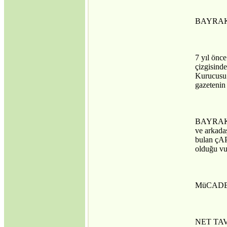
BAYRAK
7 yıl önc
çizgisind
Kurucusu 
gazetenin
BAYRAK G
ve arkada
bulan çAP
olduğu vu
MüCADE
NET TAVI