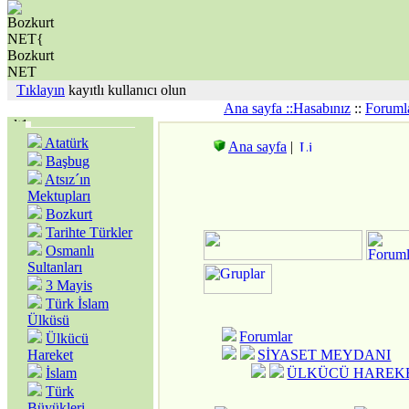
Tıklayın
kayıtlı kullanıcı olun
Ana sayfa ::
Hasabınız
::
Foruml
Atatürk
Ana sayfa
|
Başbug
Atsız´ın
Mektupları
Bozkurt
Tarihte Türkler
Osmanlı
Sultanları
3 Mayis
Türk İslam
Ülküsü
Forumlar
Ülkücü
Hareket
SİYASET MEYDANI
İslam
ÜLKÜCÜ HAREKE
Türk
Büyükleri