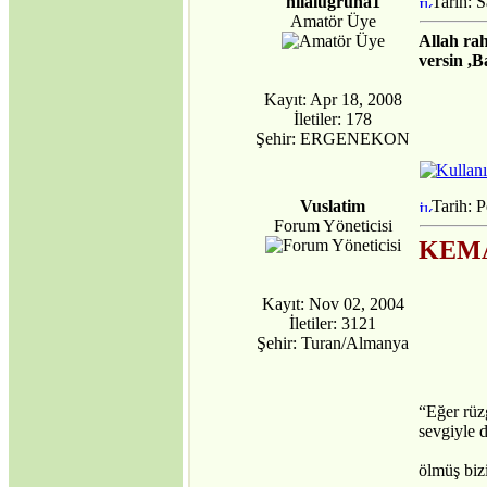
hilalugruna1
Tarih: 
AB üyeliği mümkün
Amatör Üye
mü?
Allah rah
·
Avrupa Birliği ve
versin ,
Kıbrıs Konusu
·
Internet mi, İnternet
Kayıt: Apr 18, 2008
mi?
İletiler: 178
·
DİLDE, FİKİRDE,
Şehir: ERGENEKON
İŞTE BİRLİK
(Gaspıralı ve
Türkistan)
Vuslatim
Tarih: 
·
İSMAİL
Forum Yöneticisi
GASPIRALI'NIN
KEM
FİKİRLERİ
·
Türkler ve İslamiyet
·
Kayıt: Nov 02, 2004
Alparslan Türkeş'in
İletiler: 3121
Din Anlayışı ve İslama
Şehir: Turan/Almanya
Bakışı
·
Gök Tanrı
·
Şamanizm Meselesi
“Eğer rüz
·
Ruhban Okulu neden
sevgiyle
açılmamalı?
·
Ruhban Okulu
ölmüş bi
·
Çanakkale Savaşları