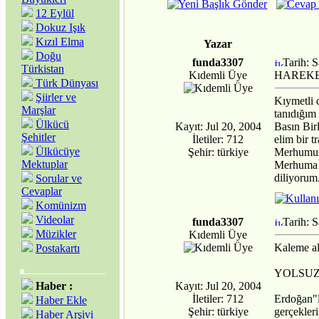
12 Eylül
Dokuz Işık
Kızıl Elma
Yazar
Doğu
funda3307
Tarih: 
Türkistan
Kıdemli Üye
HAREKE
Türk Dünyası
Şiirler ve
Kıymetli 
Marşlar
tanıdığım
Ülkücü
Kayıt: Jul 20, 2004
Basın Bi
Şehitler
İletiler: 712
elim bir 
Ülkücüye
Şehir: türkiye
Merhumun 
Mektuplar
Merhuma Y
diliyorum
Sorular ve
Cevaplar
Komünizm
Videolar
funda3307
Tarih: 
Müzikler
Kıdemli Üye
Kaleme al
Postakartı
YOLSUZ
Haber :
Kayıt: Jul 20, 2004
İletiler: 712
Erdoğan"l
Haber Ekle
Şehir: türkiye
gerçekler
Haber Arşivi