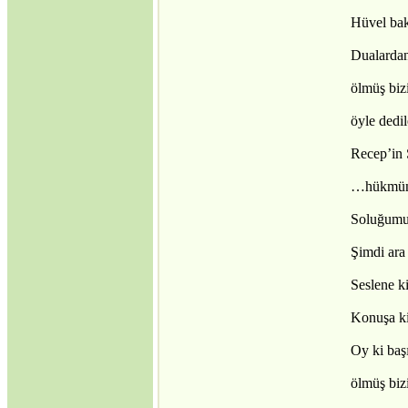
Hüvel bak
Dualarda
ölmüş bi
öyle dedi
Recep’in
…hükmü
Soluğumu 
Şimdi ara 
Seslene k
Konuşa ki
Oy ki baş
ölmüş bi