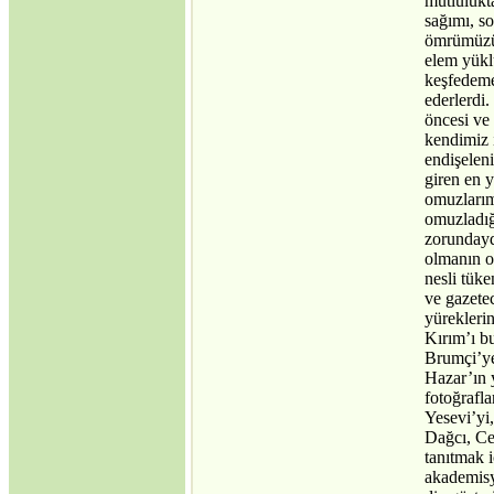
mutlulukt
sağımı, s
ömrümüzün
elem yüklü
keşfedeme
ederlerdi.
öncesi ve
kendimiz 
endişelen
giren en y
omuzlarım
omuzladığ
zorundayd
olmanın o
nesli tük
ve gazetec
yürekleri
Kırım’ı b
Brumçi’ye
Hazar’ın 
fotoğrafl
Yesevi’yi
Dağcı, Ce
tanıtmak 
akademisy