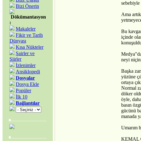
sebebiyle 
Bizi Önerin
Ama artık
Dökümantasyon
yetmeye
:
Makaleler
Bu kavgan
Fikir ve Tarih
içinde ol
Dünyası
konuşuldu
Kısa Nükteler
Şairler ve
Medya"da e
Şiirler
neyi niçin
İzlenimler
Başka zam
Ansiklopedi
yüzüne çı
Dosyalar
ortaya çık
Dosya Ekle
Normal za
Popüler
döker old
İlk 10
öyle, dah
Bağlantılar
basın özg
gücünü ba
manada ya
Umarım bu
KEMAL