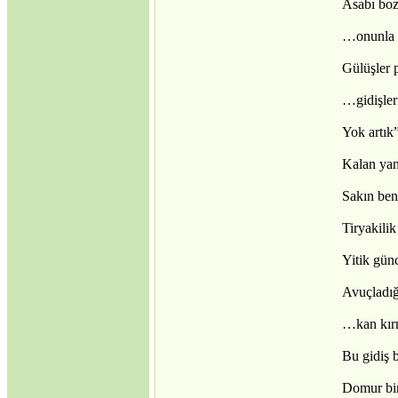
Asabı boz
…onunla
Gülüşler 
…gidişler
Yok artık
Kalan ya
Sakın be
Tiryakili
Yitik gün
Avuçladı
…kan kır
Bu gidiş 
Domur bir