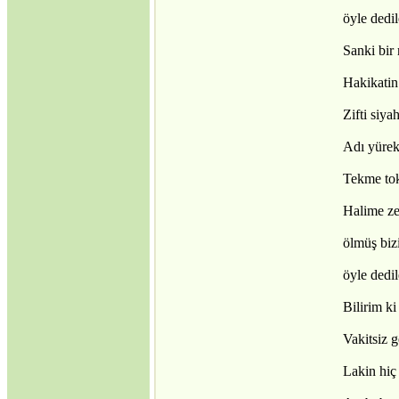
·
Türk Kültüründe
öyle dedi
Nevruz ve Milli Birlik-
Beraberlik
Sanki bir 
·
Sovyetler Birliği’nin
Hakikatin
Çöküşü ve Yeni Rusya
Çeçen Mücadelesi
Zifti siya
·
Türkçenin Anadil
Olarak Dünyadaki
Adı yüre
Yeri
·
Masonların Kirli İşleri
Tekme to
·
Gümrük birliği mi;
sömürge antlaşması
Halime ze
mı?
·
17 Ağustos 1999
ölmüş bi
Depremi ve gizlenen
öyle dedi
gerçekler
Bilirim ki
Vakitsiz 
Lakin hiç