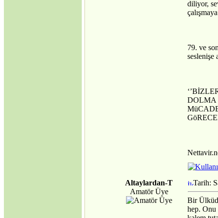
diliyor, 
çalışmaya
79. ve so
seslenişe 
‘’BİZL
DOLMA 
MüCADE
GöRECEK
Nettavir.n
Altaylardan-T
Tarih: 
Amatör Üye
Bir Ülküd
hep. Onu 
kalem tuta