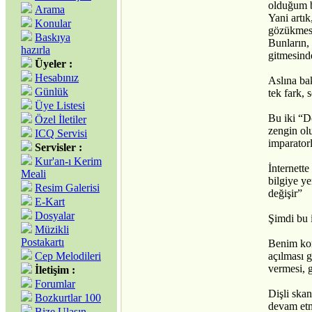
olduğum b
Arama
Yani artı
Konular
gözükmesi
Baskıya
Bunların, 
hazırla
gitmesind
Üyeler :
Hesabınız
Aslına ba
Günlük
tek fark,
Üye Listesi
Bu iki “D
Özel İletiler
zengin ol
ICQ Servisi
imparator
Servisler :
Kur'an-ı Kerim
İnternett
Meali
bilgiye ye
Resim Galerisi
değişir”
E-Kart
Dosyalar
Şimdi bu 
Müzikli
Postakartı
Benim kor
Cep Melodileri
açılması 
vermesi, 
İletişim :
Forumlar
Dişli ska
Bozkurtlar 100
devam etm
Bize Ulaşın