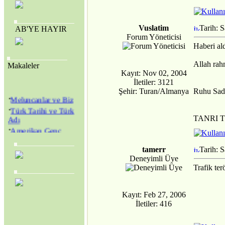
Vuslatim
Tarih: 
AB'YE HAYIR
Forum Yöneticisi
Haberi al
Allah rahm
Makaleler
Kayıt: Nov 02, 2004
İletiler: 3121
Şehir: Turan/Almanya
Ruhu Sad,
·
Meluncanlar ve Biz
·
Türk Tarihi ve Türk
Adı
TANRI 
·
Amerikan Genç
Hristiyanlar Cemiyeti
(Y.M.C.A.) ve
tamerr
Tarih: 
Amerikan Kolejleri
Deneyimli Üye
·
SEVR YASALARI
Trafik te
MECLİS’TEN
GEÇİRİLEREK
TÜRKİYE YENİ BİR
Kayıt: Feb 27, 2006
KURTULUŞ
İletiler: 416
SAVAŞINA
BAŞLAMAK