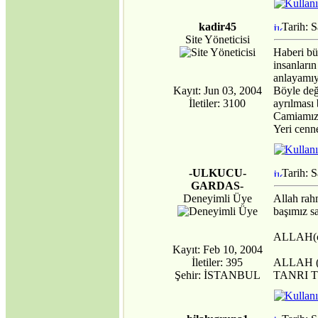
MECBURİYETİNDE
BIRAKILDI!
kadir45
Tarih: 
·
ABD, Alenî Bir
Site Yöneticisi
Düşman Haline
Haberi bü
Gelmiştir!
insanları
·
Dedelerimiz Oğuzlar
anlayamı
Çıkmış Yola Aral
Kayıt: Jun 03, 2004
Böyle değ
Kıyısından
İletiler: 3100
ayrılması 
·
Avrupa Birliğine
Camiamıza
neden hayır..
Yeri cenn
Jeopolitik Yaklaşım
·
Noel Üzerine
·
Gümrük Birliği
-ULKUCU-
Tarih: 
Anlaşmasının
GARDAS-
Anayasanın Başlangıç
Deneyimli Üye
Allah rah
Kısmına Aykırılığı -1-
başımız s
·
Siyasi Konjonktürde
ALLAH(c.
Irak Türkmenleri
Kayıt: Feb 10, 2004
·
Gümrük Birliği
İletiler: 395
ALLAH 
Anlaşmasının
Şehir: İSTANBUL
TANRI 
Anayasanın Başlangıç
Kısmına Aykırılığı -2-
·
Kıbrıs'ın Türkiyesiz