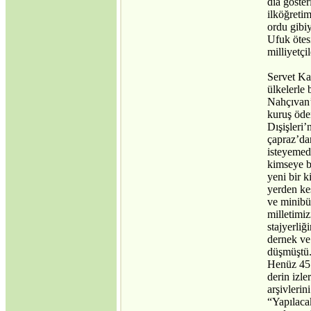
dia göster
ilköğretim
ordu gibiy
Ufuk ötes
milliyetçi
Servet Ka
ülkelerle 
Nahçıvan’
kuruş öde
Dışişleri’
çapraz’da
isteyemedi
kimseye be
yeni bir 
yerden kes
ve minibü
milletimi
stajyerliğ
dernek ve
düşmüştü.
Henüz 45’
derin izl
arşivlerini
“Yapılaca