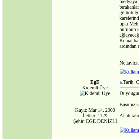
medyaya i
bırakanla
götürdüğü
karelerin
tıpkı Meh
bürünüp i
ağlayacağ
Kemal hak
ardından 
Nettavir.n
EgE
Tarih: 
Kıdemli Üye
Duydugumd
Basimiz sa
Kayıt: Mar 14, 2003
İletiler: 1129
Allah rah
Şehir: EGE DENİZLİ