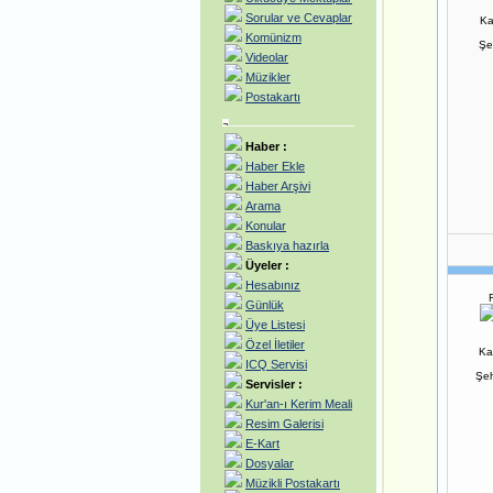
Sorular ve Cevaplar
Ka
Komünizm
Şe
Videolar
Müzikler
Postakartı
Haber :
Haber Ekle
Haber Arşivi
Arama
Konular
Baskıya hazırla
Üyeler :
Hesabınız
Günlük
Üye Listesi
Özel İletiler
Ka
ICQ Servisi
Şeh
Servisler :
Kur'an-ı Kerim Meali
Resim Galerisi
E-Kart
Dosyalar
Müzikli Postakartı