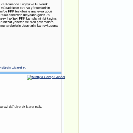
g ve Komando Tugayi ve Güvenlik
 mücadelenin tarz ve yöntemlerinin
kari'de PKK teskillerine manevra gücü
0-5000 askerden meydana gelen 78
zey Irak'taki PKK kamplarinin birkaçina
i bizzat yöneten ve fiilen çatismalara
 muharebelerin detaylarini kan uykusuna
rayi da" diyerek isaret ettik.