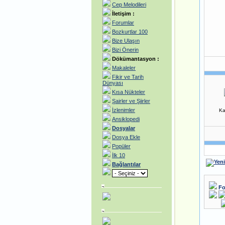
Cep Melodileri
İletişim :
Forumlar
Bozkurtlar 100
Bize Ulaşın
Bizi Önerin
Dökümantasyon :
Makaleler
Fikir ve Tarih
Dünyası
Kısa Nükteler
Şairler ve Şiirler
İzlenimler
Ka
Ansiklopedi
Dosyalar
Dosya Ekle
Popüler
İlk 10
Bağlantılar
Fo