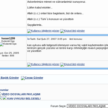
Askerlerimize minnet ve sükranlarimizi sunuyoruz.
Lütfen kabul etsinler...
Allah (c.c.) onlari bize bagislasin, bizi de onlara...
Allah (c.c.) Türk´ü korusun ve yüceltsin
Saygilarimla..
hasan1299
Tarih: Sal Şub 27, 2007 3:05 pm
ileti konusu:
Kıdemli Üye
kan uykusu adlı belgeseli izlemeyen varsa hiç vakit kaybetmeden izl
terörürn gerçek yüzünü ve teröre karşı mhmetçiğin nsasıl çarpıştı
ve yüceltsin
yıt: Oct 25, 2005
İletiler: 806
rumlar
VİDEO DOSYALARI PAYLAŞIMI
KAN UYKUSU BELGESELI
Forum Seçin: