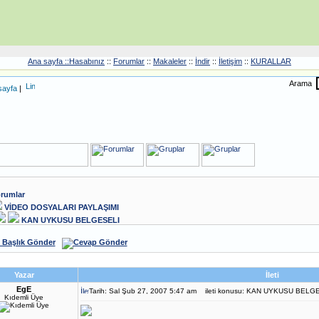
Ana sayfa ::
Hasabınız
::
Forumlar
::
Makaleler
::
İndir
::
İletişim
::
KURALLAR
Arama
sayfa
|
rumlar
VİDEO DOSYALARI PAYLAŞIMI
KAN UYKUSU BELGESELI
Yazar
İleti
EgE
Tarih: Sal Şub 27, 2007 5:47 am
ileti konusu: KAN UYKUSU BELG
Kıdemli Üye