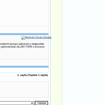
emelerini tavsiye ediyorum.o belgeselde
ğını göreceksiniz.ALLAH TÜRK ü korusun
1
. sayfa (Toplam
1
sayfa)