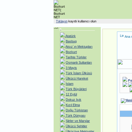
Tıklayın
kayıtlı kullanıcı olun
Atatürk
Ana 
Başbug
Atsız´ın Mektupları
Bozkurt
Tarihte Türkler
Osmanlı Sultanları
3 Mayis
Türk İslam Ülküsü
Ülkücü Hareket
Fo
İslam
Türk Büyükleri
12 Eylül
Dokuz Işık
Kızıl Elma
Doğu Türkistan
Türk Dünyası
Şiirler ve Marşlar
Ülkücü Şehitler
Ülkücüye Mektuplar