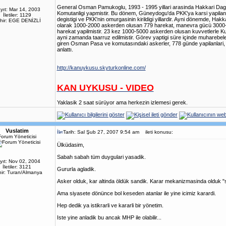
General Osman Pamukoglu, 1993 - 1995 yillari arasinda Hakkari Da
yıt: Mar 14, 2003
Komutanligi yapmistir. Bu dönem, Güneydogu'da PKK'ya karsi yapilan
İletiler: 1129
degistigi ve PKK'nin omurgasinin kirildigi yillardir. Ayni dönemde, Hak
hir: EGE DENİZLİ
olarak 1000-2000 askerden olusan 779 harekat, manevra gücü 300
harekat yapilmistir. 23 kez 1000-5000 askerden olusan kuvvetlerle Ku
ayni zamanda taarruz edilmistir. Görev yaptigi süre içinde muharebeler
giren Osman Pasa ve komutasındaki askerler, 778 günde yapilanlari,
anlattı.
http://kanuykusu.skyturkonline.com/
KAN UYKUSU - VIDEO
Yaklasik 2 saat sürüyor ama herkezin izlemesi gerek.
Vuslatim
Tarih: Sal Şub 27, 2007 9:54 am
ileti konusu:
Forum Yöneticisi
Ülküdasim,
Sabah sabah tüm duygulari yasadik.
yıt: Nov 02, 2004
İletiler: 3121
Gururla agladik.
ir: Turan/Almanya
Asker olduk, kar altinda öldük sandik. Karar mekanizmasinda olduk "su
Ama siyasete dönünce bol keseden atanlar ile yine icimiz karardi.
Hep dedik ya istikrarli ve kararli bir yönetim.
Iste yine anladik bu ancak MHP ile olabilir...