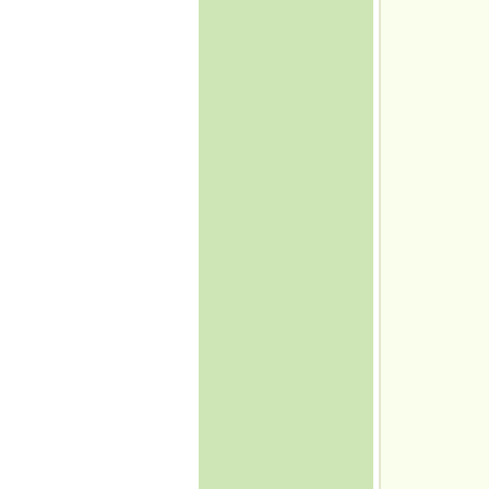
·
Çanakkale Savaşları
·
Türk Kültüründe
Nevruz ve Milli Birlik-
Beraberlik
·
Sovyetler Birliği’nin
Çöküşü ve Yeni Rusya
Çeçen Mücadelesi
·
Türkçenin Anadil
Olarak Dünyadaki
Yeri
·
Masonların Kirli İşleri
·
Gümrük birliği mi;
sömürge antlaşması
mı?
·
17 Ağustos 1999
Depremi ve gizlenen
gerçekler