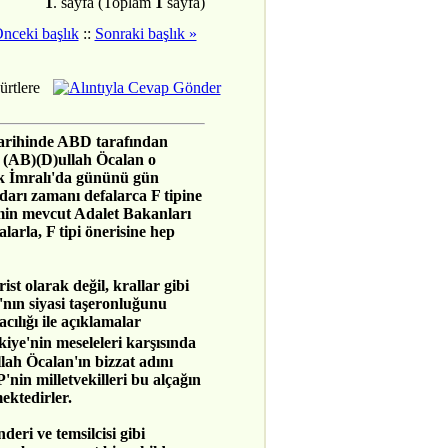
1
. sayfa (Toplam
1
sayfa)
nceki başlık
::
Sonraki başlık »
rtlere
arihinde ABD tarafından
n (AB)(D)ullah Öcalan o
ak İmralı'da gününü gün
arı zamanı defalarca F tipine
emin mevcut Adalet Bakanları
arla, F tipi önerisine hep
ist olarak değil, krallar gibi
nın siyasi taşeronluğunu
cılığı ile açıklamalar
kiye'nin meseleleri karşısında
lah Öcalan'ın bizzat adını
nin milletvekilleri bu alçağın
ektedirler.
eri ve temsilcisi gibi