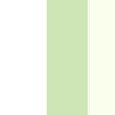
MECBURİYETİNDE
BIRAKILDI!
·
ABD, Alenî Bir
Düşman Haline
Gelmiştir!
·
Dedelerimiz Oğuzlar
Çıkmış Yola Aral
Kıyısından
·
Avrupa Birliğine
neden hayır..
Jeopolitik Yaklaşım
·
Noel Üzerine
·
Gümrük Birliği
Anlaşmasının
Anayasanın Başlangıç
Kısmına Aykırılığı -1-
·
Siyasi Konjonktürde
Irak Türkmenleri
·
Gümrük Birliği
Anlaşmasının
Anayasanın Başlangıç
Kısmına Aykırılığı -2-
·
Kıbrıs'ın Türkiyesiz