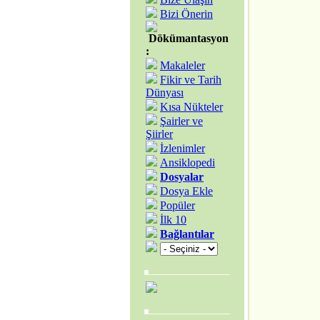
Bizi Önerin
Dökümantasyon
:
Makaleler
Fikir ve Tarih
Dünyası
Kısa Nükteler
Şairler ve
Şiirler
İzlenimler
Ansiklopedi
Dosyalar
Dosya Ekle
Popüler
İlk 10
Bağlantılar