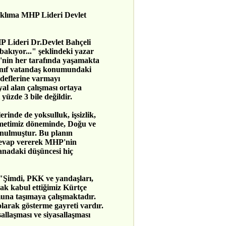
 aklıma MHP Lideri Devlet
HP Lideri Dr.Devlet Bahçeli
bakıyor..." şeklindeki yazar
e'nin her tarafında yaşamakta
 sınıf vatandaş konumundaki
edeflerine varmayı
yal alan çalışması ortaya
yüzde 3 bile değildir.
inde de yoksulluk, işsizlik,
kümetimiz döneminde, Doğu ve
ulmuştur. Bu planın
 cevap vererek MHP'nin
anadaki düşüncesi hiç
 "Şimdi, PKK ve yandaşları,
rak kabul ettiğimiz Kürtçe
na taşımaya çalışmaktadır.
olarak gösterme gayreti vardır.
allaşması ve siyasallaşması