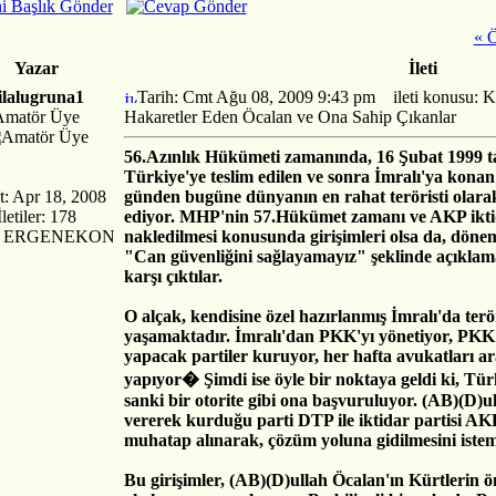
« Ö
Yazar
İleti
ilalugruna1
Tarih: Cmt Ağu 08, 2009 9:43 pm
ileti konusu: Kü
Amatör Üye
Hakaretler Eden Öcalan ve Ona Sahip Çıkanlar
56.Azınlık Hükümeti zamanında, 16 Şubat 1999 t
Türkiye'ye teslim edilen ve sonra İmralı'ya kona
t: Apr 18, 2008
günden bugüne dünyanın en rahat teröristi olar
İletiler: 178
ediyor. MHP'nin 57.Hükümet zamanı ve AKP iktid
r: ERGENEKON
nakledilmesi konusunda girişimleri olsa da, dön
"Can güvenliğini sağlayamayız" şeklinde açıklamal
karşı çıktılar.
O alçak, kendisine özel hazırlanmış İmralı'da terör
yaşamaktadır. İmralı'dan PKK'yı yönetiyor, PKK'
yapacak partiler kuruyor, her hafta avukatları ara
yapıyor� Şimdi ise öyle bir noktaya geldi ki, Tür
sanki bir otorite gibi ona başvuruluyor. (AB)(D)ul
vererek kurduğu parti DTP ile iktidar partisi AKP'
muhatap alınarak, çözüm yoluna gidilmesini istem
Bu girişimler, (AB)(D)ullah Öcalan'ın Kürtlerin önd