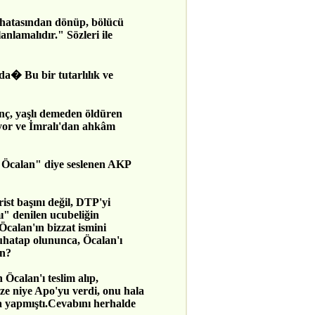
 hatasından dönüp, bölücü
anlamalıdır." Sözleri ile
 da� Bu bir tutarlılık ve
nç, yaşlı demeden öldüren
iyor ve İmralı'dan ahkâm
n Öcalan" diye seslenen AKP
t başını değil, DTP'yi
ı" denilen ucubeliğin
Öcalan'ın bizzat ismini
uhatap olununca, Öcalan'ı
an?
calan'ı teslim alıp,
ze niye Apo'yu verdi, onu hala
a yapmıştı.Cevabını herhalde