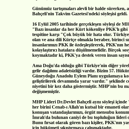
Günümüz tartışmaları alevli bir halde sürerken,
Bahçeli'nin Takvim Gazetesi'ndeki söyleşisi geldi.
16 Eylül 2005 tarihinde gerçekleşen söyleşi de M
"Bazı insanlar da her Kürt kökenliye PKK'lı gibi 
tespitine karşı "Çok büyük bir hata olur. Türkiy
olan ve ana dili Kürtçe olmakla beraber, birinci
insanlarımızı PKK ile özdeşleştirerek, PKK'nın h
kolaylaştırıcı hatalara düşülmemelidir. Birçok sos
koymaktadır ki, PKK'ya destek veren insan sayısı 
Ama Doğu'da olduğu gibi Türkiye'nin diğer yöreler
gelir dağılımı adaletsizliği vardır. Bizim 57. Hü
Güneydoğu Anadolu Eylem Planı uygulamaya kon
geliştirilerek devamında yarar vardır." şeklinde
niyetini bir kez daha göstermiştir. MHP'nin bu m
değişmemiştir.
MHP Lideri Dr.Devlet Bahçeli aynı söyleşi içinde
her birini Cenab-ı Allah'ın kutsal bir emaneti ola
konuşan vatandaşlarımızı, örgüt mensubu konumu
İmralı'da bulunan caniyi de bu topluluğun lideri 
Bunu fırsat olarak gören bazı kişiler, PKK'nın yas
için hükümeti sıkıştırmaya çalışmaktadır.