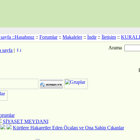
sayfa ::
Hasabınız
::
Forumlar
::
Makaleler
::
İndir
::
İletişim
::
KURAL
Arama
 sayfa
|
orumlar
SİYASET MEYDANI
Kürtlere Hakaretler Eden Öcalan ve Ona Sahip Çıkanlar