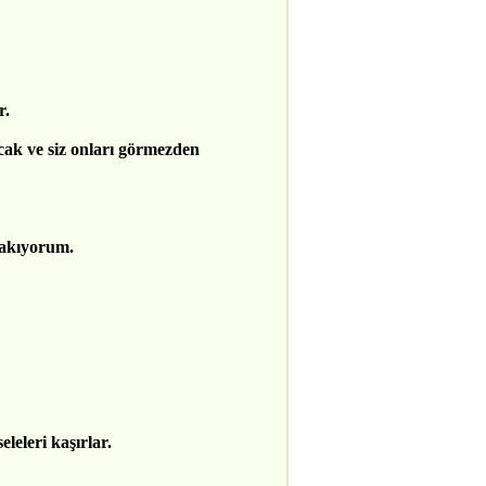
r.
acak ve siz onları görmezden
bakıyorum.
leleri kaşırlar.