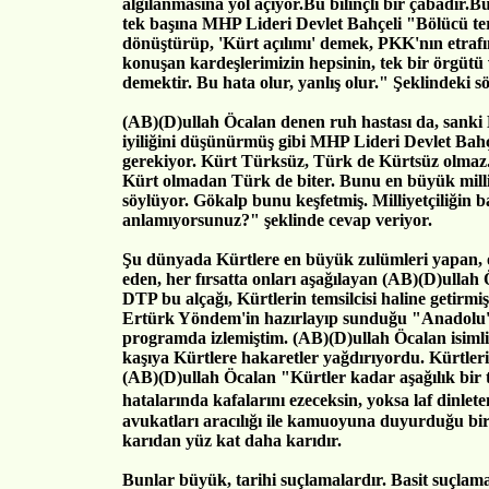
algılanmasına yol açıyor.Bu bilinçli bir çabadır.B
tek başına MHP Lideri Devlet Bahçeli "Bölücü te
dönüştürüp, 'Kürt açılımı' demek, PKK'nın etraf
konuşan kardeşlerimizin hepsinin, tek bir örgütü
demektir. Bu hata olur, yanlış olur." Şeklindeki sö
(AB)(D)ullah Öcalan denen ruh hastası da, sanki 
iyiliğini düşünürmüş gibi MHP Lideri Devlet Bah
gerekiyor. Kürt Türksüz, Türk de Kürtsüz olmaz. 
Kürt olmadan Türk de biter. Bunu en büyük milli
söylüyor. Gökalp bunu keşfetmiş. Milliyetçiliğin b
anlamıyorsunuz?" şeklinde cevap veriyor.
Şu dünyada Kürtlere en büyük zulümleri yapan, 
eden, her fırsatta onları aşağılayan (AB)(D)ullah 
DTP bu alçağı, Kürtlerin temsilcisi haline getirmişt
Ertürk Yöndem'in hazırlayıp sunduğu "Anadolu
programda izlemiştim. (AB)(D)ullah Öcalan isimli
kaşıya Kürtlere hakaretler yağdırıyordu. Kürtlerin 
(AB)(D)ullah Öcalan "Kürtler kadar aşağılık bir 
hatalarında kafalarını ezeceksin, yoksa laf dinl
avukatları aracılığı ile kamuoyuna duyurduğu b
karıdan yüz kat daha karıdır.
Bunlar büyük, tarihi suçlamalardır. Basit suçla