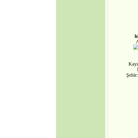
AB üyeliği mümkün
mü?
·
Avrupa Birliği ve
Kıbrıs Konusu
·
Internet mi, İnternet
mi?
h
·
DİLDE, FİKİRDE,
İŞTE BİRLİK
(Gaspıralı ve
Türkistan)
·
Kayı
İSMAİL
GASPIRALI'NIN
Şehi
FİKİRLERİ
·
Türkler ve İslamiyet
·
Alparslan Türkeş'in
Din Anlayışı ve İslama
Bakışı
·
Gök Tanrı
·
Şamanizm Meselesi
·
Ruhban Okulu neden
açılmamalı?
·
Ruhban Okulu