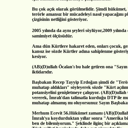
Bu çok açık olarak görülmelidir. Şimdi hükümet,
terörle amansız bir mücadeleyi nasıl yapacağını pl
çizgisinin netliğini gösteriyor.
2005 yılında da aynı şeyleri söylüyor,2009 yılında
samimiyet ölçüsüdür.
Ama dün Kürtlere hakaret eden, onları çocuk, ge
kansız ise sözde Kürtler adına sahiplenme göster
kesiyor.
(AB)(D)ullah Öcalan'ı bu hale getiren ona "Sayı
iktidarıdır.
Başbakan Recep Tayyip Erdoğan şimdi de "Teröris
muhatap aldıkları" söyleyerek sözde "Kürt açılım
potansiyelini genişletmeye çalışıyor. (AB)(D)ullah 
vererek, İmralı'dan talimatla kurduğu DTP ile m
muhatap almamış mı oluyorsunuz Sayın Başbak
Merhum Ecevit 56.Hükümet zamanı (AB)(D)ullah Ö
İmralı'ya koydurduktan yıllar sonra "Amerika bi
ben de bilemiyorum." Şeklinde ilginç bir açıklam