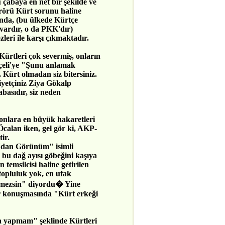
u çabaya en net bir şekilde ve
rörü Kürt sorunu haline
ında, (bu ülkede Kürtçe
 vardır, o da PKK'dır)
zleri ile karşı çıkmaktadır.
Kürtleri çok severmiş, onların
çeli'ye "Şunu anlamak
Kürt olmadan siz bitersiniz.
yetçiniz Ziya Gökalp
abasıdır, siz neden
onlara en büyük hakaretleri
Öcalan iken, gel gör ki, AKP-
ir.
'dan Görünüm" isimli
 bu dağ ayısı göbeğini kaşıya
temsilcisi haline getirilen
topluluk yok, en ufak
etemezsin" diyordu� Yine
ir konuşmasında "Kürt erkeği
ma yapmam" şeklinde Kürtleri