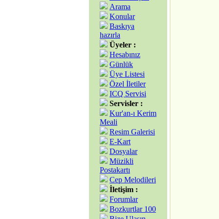
Arama
Konular
Baskıya
hazırla
Üyeler :
Hesabınız
Günlük
Üye Listesi
Özel İletiler
ICQ Servisi
Servisler :
Kur'an-ı Kerim
Meali
Resim Galerisi
E-Kart
Dosyalar
Müzikli
Postakartı
Cep Melodileri
İletişim :
Forumlar
Bozkurtlar 100
Bize Ulaşın