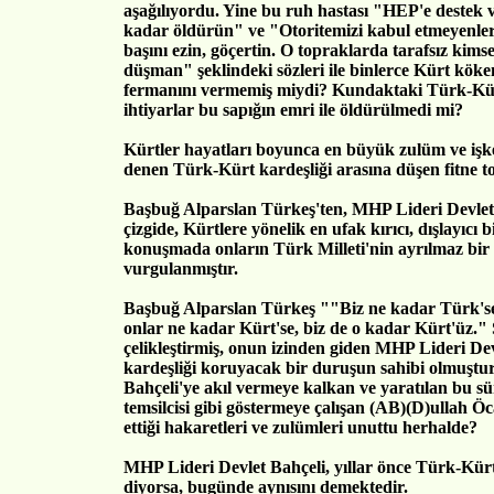
aşağılıyordu. Yine bu ruh hastası "HEP'e deste
kadar öldürün" ve "Otoritemizi kabul etmeyenler
başını ezin, göçertin. O topraklarda tarafsız kims
düşman" şeklindeki sözleri ile binlerce Kürt köke
fermanını vermemiş miydi? Kundaktaki Türk-Kürt
ihtiyarlar bu sapığın emri ile öldürülmedi mi?
Kürtler hayatları boyunca en büyük zulüm ve işk
denen Türk-Kürt kardeşliği arasına düşen fitne 
Başbuğ Alparslan Türkeş'ten, MHP Lideri Devlet
çizgide, Kürtlere yönelik en ufak kırıcı, dışlayıcı b
konuşmada onların Türk Milleti'nin ayrılmaz bir
vurgulanmıştır.
Başbuğ Alparslan Türkeş ""Biz ne kadar Türk'se
onlar ne kadar Kürt'se, biz de o kadar Kürt'üz." 
çelikleştirmiş, onun izinden giden MHP Lideri Dev
kardeşliği koruyacak bir duruşun sahibi olmuştu
Bahçeli'ye akıl vermeye kalkan ve yaratılan bu sü
temsilcisi gibi göstermeye çalışan (AB)(D)ullah Ö
ettiği hakaretleri ve zulümleri unuttu herhalde?
MHP Lideri Devlet Bahçeli, yıllar önce Türk-Kürt
diyorsa, bugünde aynısını demektedir.