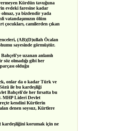
k vermeyen Kürdün tavuğuna
in evdeki faresine kadar
e olmaz, ya bizdendir yada
nli vatandaşımızın ölüm
 çocukları, camilerden çıkan
enceleri, (AB)(D)ullah Öcalan
tohumu sayesinde görmüştür.
 Bahçeli'ye uzanan anlamlı
ir söz olmadığı gibi her
 parçası olduğu
k, onlar da o kadar Türk ve
Sözü ile bu kardeşliği
let Bahçeli'de her fırsatta bu
r. MHP Lideri Devlet
reçte kendini Kürtlerin
calan denen soysuz, Kürtlere
 kardeşliğini korumak için ne