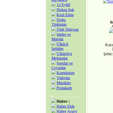
12 Eylül
Dokuz Işık
Kızıl Elma
Doğu
h
Türkistan
Türk Dünyası
Şiirler ve
Marşlar
Ülkücü
Kayı
Şehitler
Ülkücüye
Şehi
Mektuplar
Sorular ve
Cevaplar
Komünizm
Videolar
Müzikler
Postakartı
Haber :
Haber Ekle
Haber Arşivi