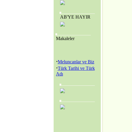
AB'YE HAYIR
Makaleler
·
Meluncanlar ve Biz
·
Türk Tarihi ve Türk
Adı
·
Amerikan Genç
Hristiyanlar Cemiyeti
(Y.M.C.A.) ve
Amerikan Kolejleri
·
SEVR YASALARI
MECLİS’TEN
GEÇİRİLEREK
TÜRKİYE YENİ BİR
KURTULUŞ
SAVAŞINA
BAŞLAMAK