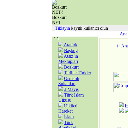
Tıklayın
kayıtlı kullanıcı olun
Ana 
Atatürk
Ana
Başbug
Atsız´ın
Mektupları
Bozkurt
Tarihte Türkler
Osmanlı
Sultanları
3 Mayis
Türk İslam
Ülküsü
F
Ülkücü
Hareket
İslam
Türk
Büyükleri