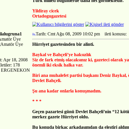
Türk milleti bugünlerde daha net görmektedir.
Yildiray cicek
Ortadogugazetesi
ilalugruna1
Tarih: Cmt Ağu 08, 2009 10:02 pm
ileti konusu:
Amatör Üye
Hürriyet gazetesinden bir alinti.
Baykal ve Bahçeli’ye haksızlık
t: Apr 18, 2008
Siz de fark etmiş olacaksınız ki, gazeteci olarak 
İletiler: 178
önemli iki eksik halka var.
r: ERGENEKON
Biri ana muhalefet partisi başkanı Deniz Baykal
Devlet Bahçeli.
Şu ana kadar onlarla konuşmadım.
* * *
Geçen pazartesi günü Devlet Bahçeli’nin “12 kötü
merkez gazete Hürriyet oldu.
Bu konuda birkaç arkadaşımdan da eleştiri aldım