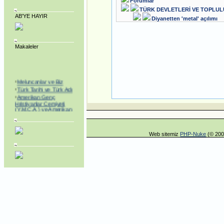
Forumlar
TÜRK DEVLETLERİ VE TOPLU
AB'YE HAYIR
Diyanetten 'metal' açılımı
Makaleler
·
Meluncanlar ve Biz
·
Türk Tarihi ve Türk Adı
·
Amerikan Genç
Hristiyanlar Cemiyeti
(Y.M.C.A.) ve Amerikan
Kolejleri
·
SEVR YASALARI
MECLİS’TEN
GEÇİRİLEREK
Web sitemiz
PHP-Nuke
(© 200
TÜRKİYE YENİ BİR
KURTULUŞ SAVAŞINA
BAŞLAMAK
MECBURİYETİNDE
BIRAKILDI!
·
ABD, Alenî Bir Düşman
Haline Gelmiştir!
·
Dedelerimiz Oğuzlar
Çıkmış Yola Aral
Kıyısından
·
Avrupa Birliğine neden
hayır.. Jeopolitik
Yaklaşım
·
Noel Üzerine