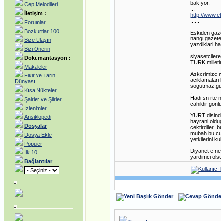
bakıyor.
Cep Melodileri
...
İletişim :
http://www.e
......
Forumlar
Bozkurtlar 100
Eskiden gaze
hangi gazete
Bize Ulaşın
yazdiklari ha
Bizi Önerin
.
siyasetcilere
Dökümantasyon :
TURK milleti
Makaleler
.
Askerimize 
Fikir ve Tarih
aciklamalari
Dünyası
sogutmaz,guv
Kısa Nükteler
.
Hadi sn rte 
Şairler ve Şiirler
cahildir gonlu
İzlenimler
.
YURT disinda
Ansiklopedi
hayrani oldu
Dosyalar
cektirdiler 
mubah bu cub
Dosya Ekle
yetkilerini k
Popüler
.
Diyanet e ne
İlk 10
yardimci ols
Bağlantılar