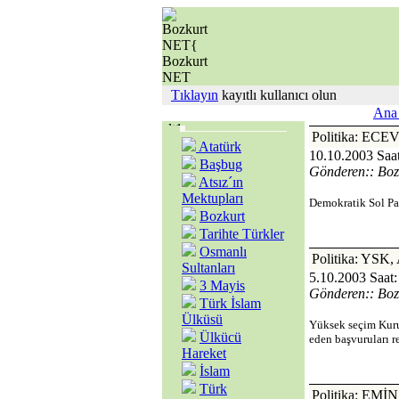
Tıklayın
kayıtlı kullanıcı olun
Ana 
Politika: E
Atatürk
10.10.2003 Saat
Başbug
Gönderen:: Boz
Atsız´ın
Mektupları
Demokratik Sol Par
Bozkurt
Tarihte Türkler
Osmanlı
Politika: Y
Sultanları
5.10.2003 Saat:
3 Mayis
Gönderen:: Boz
Türk İslam
Ülküsü
Yüksek seçim Kurul
Ülkücü
eden başvuruları 
Hareket
İslam
Türk
Politika: EM