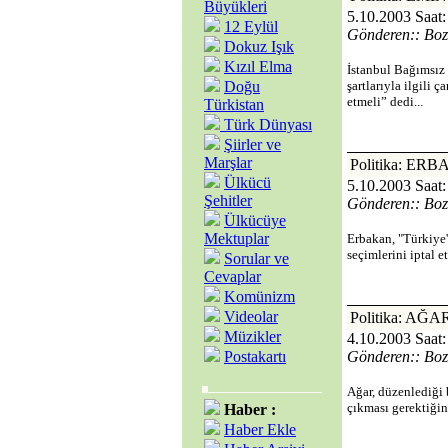
Büyükleri
5.10.2003 Saat:
12 Eylül
Gönderen:: Boz
Dokuz Işık
Kızıl Elma
İstanbul Bağımsız 
Doğu
şartlarıyla ilgili
etmeli” dedi...
Türkistan
Türk Dünyası
Şiirler ve
Marşlar
Politika: E
Ülkücü
5.10.2003 Saat:
Şehitler
Gönderen:: Boz
Ülkücüye
Mektuplar
Erbakan, "Türkiye'
seçimlerini iptal e
Sorular ve
Cevaplar
Komünizm
Videolar
Politika: A
Müzikler
4.10.2003 Saat:
Postakartı
Gönderen:: Boz
Ağar, düzenlediği 
çıkması gerektiğin
Haber :
Haber Ekle