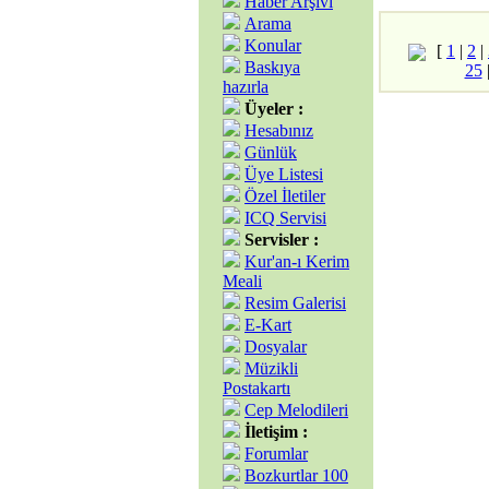
Haber Arşivi
Arama
Konular
[
1
|
2
|
Baskıya
25
hazırla
Üyeler :
Hesabınız
Günlük
Üye Listesi
Özel İletiler
ICQ Servisi
Servisler :
Kur'an-ı Kerim
Meali
Resim Galerisi
E-Kart
Dosyalar
Müzikli
Postakartı
Cep Melodileri
İletişim :
Forumlar
Bozkurtlar 100