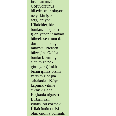
insanlarsınız!!
Görüyorsunuz,
ülkede neler oluyor
ne çirkin işler
sergileniyor.
Ülkücüler, biz
bunları, bu çirkin
işleri yapan insanları
bilmek ve tanımak
durumunda değil
miyiz?!.. Nerden
bileceğiz. Galiba
bunlar bizim ilgi
alanımıza pek
girmiyor Çünkü
bizim işimiz bizim
yarışımız başka
sahalarda.. Köşe
kapmak vitrine
çıkmak Genel
Başkanla uğraşmak
Birbirimizin
kuyusunu kazmak....
Ülkücünün ne işi
olur, onunla-bununla