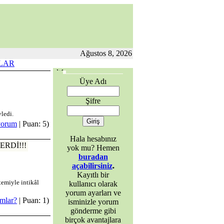
Ağustos 8, 2026
LAR
Üye Adı
Şifre
ledi.
yorum
| Puan: 5)
Hala hesabınız
ERDİ!!!
yok mu? Hemen
buradan
açabilirsiniz
.
Kayıtlı bir
temiyle intikâl
kullanıcı olarak
yorum ayarları ve
mlar?
| Puan: 1)
isminizle yorum
gönderme gibi
birçok avantajlara