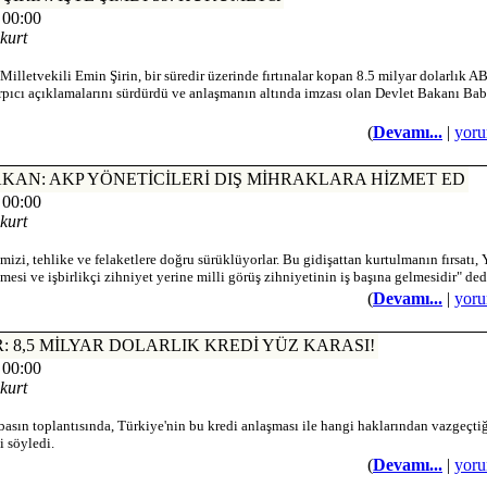
 00:00
kurt
Milletvekili Emin Şirin, bir süredir üzerinde fırtınalar kopan 8.5 milyar dolarlık A
 çarpıcı açıklamalarını sürdürdü ve anlaşmanın altında imzası olan Devlet Bakanı Baba
(
Devamı...
|
yoru
RBAKAN: AKP YÖNETİCİLERİ DIŞ MİHRAKLARA HİZMET ED
 00:00
kurt
mizi, tehlike ve felaketlere doğru sürüklüyorlar. Bu gidişattan kurtulmanın fırsatı
tmesi ve işbirlikçi zihniyet yerine milli görüş zihniyetinin iş başına gelmesidir" ded
(
Devamı...
|
yoru
ĞAR: 8,5 MİLYAR DOLARLIK KREDİ YÜZ KARASI!
 00:00
kurt
basın toplantısında, Türkiye'nin bu kredi anlaşması ile hangi haklarından vazgeçti
i söyledi.
(
Devamı...
|
yoru