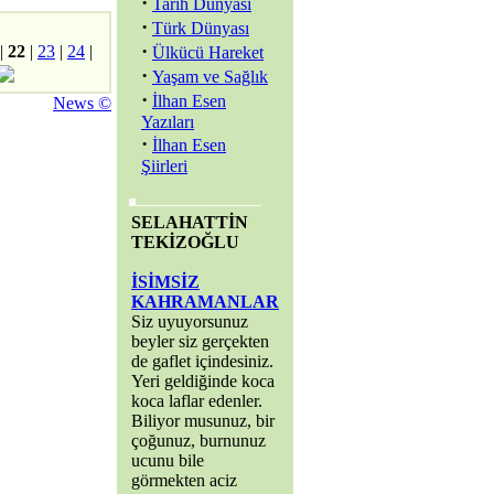
·
Tarih Dünyası
·
Türk Dünyası
·
|
22
|
23
|
24
|
Ülkücü Hareket
·
Yaşam ve Sağlık
·
İlhan Esen
News ©
Yazıları
·
İlhan Esen
Şiirleri
SELAHATTİN
TEKİZOĞLU
İSİMSİZ
KAHRAMANLAR
Siz uyuyorsunuz
beyler siz gerçekten
de gaflet içindesiniz.
Yeri geldiğinde koca
koca laflar edenler.
Biliyor musunuz, bir
çoğunuz, burnunuz
ucunu bile
görmekten aciz