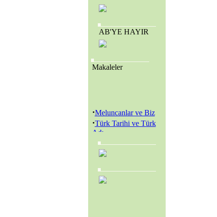
AB'YE HAYIR
Makaleler
·
Meluncanlar ve Biz
·
Türk Tarihi ve Türk
Adı
·
Amerikan Genç
Hristiyanlar Cemiyeti
(Y.M.C.A.) ve
Amerikan Kolejleri
·
SEVR YASALARI
MECLİS’TEN
GEÇİRİLEREK
TÜRKİYE YENİ BİR
KURTULUŞ