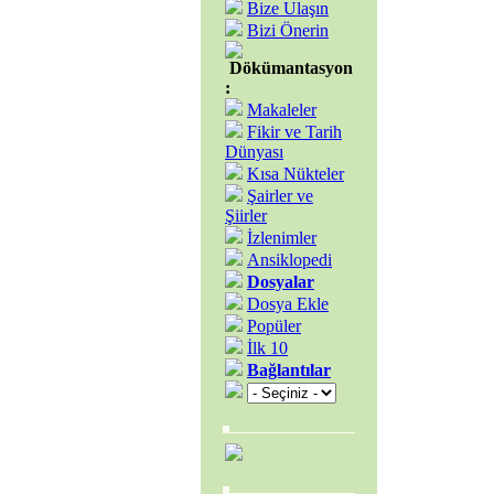
Bize Ulaşın
Bizi Önerin
Dökümantasyon
:
Makaleler
Fikir ve Tarih
Dünyası
Kısa Nükteler
Şairler ve
Şiirler
İzlenimler
Ansiklopedi
Dosyalar
Dosya Ekle
Popüler
İlk 10
Bağlantılar