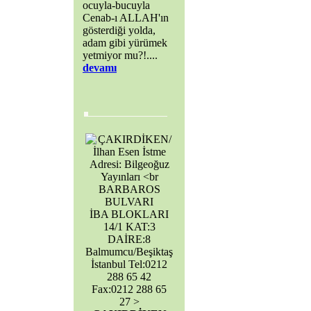
ocuyla-bucuyla
Cenab-ı ALLAH'ın
gösterdiği yolda,
adam gibi yürümek
yetmiyor mu?!....
devamı
BARBAROS
BULVARI
İBA BLOKLARI
14/1 KAT:3
DAİRE:8
Balmumcu/Beşiktaş
İstanbul Tel:0212
288 65 42
Fax:0212 288 65
27 >