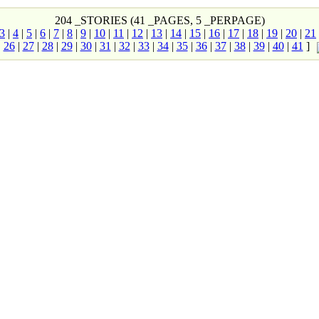
204 _STORIES (41 _PAGES, 5 _PERPAGE)
3
|
4
|
5
|
6
|
7
|
8
|
9
|
10
|
11
|
12
|
13
|
14
|
15
|
16
|
17
|
18
|
19
|
20
|
21
|
26
|
27
|
28
|
29
|
30
|
31
|
32
|
33
|
34
|
35
|
36
|
37
|
38
|
39
|
40
|
41
]