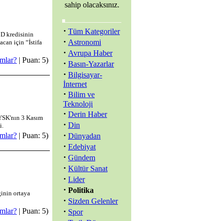
sahip olacaksınız.
·
Tüm Kategoriler
BD kredisinin
·
Astronomi
can için “İstifa
·
Avrupa Haber
mlar?
| Puan: 5)
·
Basın-Yazarlar
·
Bilgisayar-
İnternet
·
Bilim ve
Teknoloji
·
Derin Haber
, YSK'nın 3 Kasım
·
Din
i.
·
mlar?
| Puan: 5)
Dünyadan
·
Edebiyat
·
Gündem
·
Kültür Sanat
·
Lider
·
Politika
ğinin ortaya
·
Sizden Gelenler
·
mlar?
| Puan: 5)
Spor