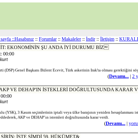
sayfa ::
Hasabınız
::
Forumlar
::
Makaleler
::
İndir
::
İletişim
::
KURAL
CEVİT: EKONOMİNİN ŞU ANDA İYİ DURUMU BİZ
: 00:00
kurt
ti (DSP) Genel Başkanı Bülent Ecevit, Türk askerinin Irak'ta olması gerektiğini söy
(
Devamı...
|
2 
SK, AKP VE DEHAP'IN İSTEKLERİ DOĞRULTUSUNDA KARAR V
 00:00
kurt
u (YSK), 3 Kasım seçimlerinin iptali veya ülke barajının yeniden hesaplanması is
reddederek, AKP ve DEHAP’ın istemleri doğrultusunda karar verdi.
(
Devamı...
|
yoru
İN ŞİRİN: İŞTE ŞİMDİ 59. HÜKÜMET&