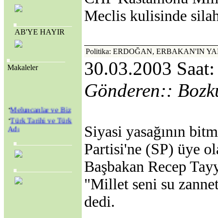
Meclis kulisinde silah
AB'YE HAYIR
Politika: ERDOĞAN, ERBAKAN'IN Y
30.03.2003 Saat:
Makaleler
Gönderen:: Bozk
·
Meluncanlar ve Biz
·
Türk Tarihi ve Türk
Adı
Siyasi yasağının bitm
·
Amerikan Genç
Partisi'ne (SP) üye 
Hristiyanlar Cemiyeti
(Y.M.C.A.) ve
Başbakan Recep Tayy
Amerikan Kolejleri
·
SEVR YASALARI
"Millet seni su zanne
MECLİS’TEN
GEÇİRİLEREK
dedi.
TÜRKİYE YENİ BİR
KURTULUŞ