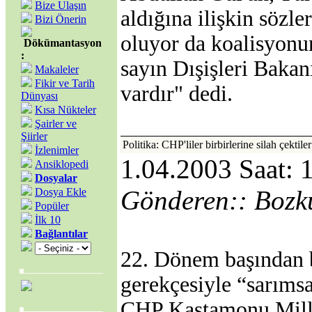
Bize Ulaşın
aldığına ilişkin sözler
Bizi Önerin
oluyor da koalisyonu
Dökümantasyon
:
sayın Dışişleri Bakanı
Makaleler
Fikir ve Tarih
vardır" dedi.
Dünyası
Kısa Nükteler
Şairler ve
Şiirler
Politika: CHP'liler birbirlerine silah çektiler
İzlenimler
1.04.2003 Saat: 
Ansiklopedi
Dosyalar
Gönderen:: Bozk
Dosya Ekle
Popüler
İlk 10
Bağlantılar
22. Dönem başından b
gerekçesiyle “sarımsa
CHP Kastamonu Mille