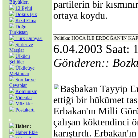
partilerin bir kısmını
Büyükleri
12 Eylül
ortaya koydu.
Dokuz Işık
Kızıl Elma
Doğu
Türkistan
Politika: HOCA İLE ERDOĞAN'IN 
Türk Dünyası
Şiirler ve
6.04.2003 Saat: 
Marşlar
Ülkücü
Gönderen:: Bozk
Şehitler
Ülkücüye
Mektuplar
Sorular ve
Cevaplar
Başbakan Tayyip Er
Komünizm
ettiği bir hükümet tas
Videolar
Müzikler
Erbakan'ın Milli Gör
Postakartı
çalışan köktendinci ör
Haber :
karıştırdı. Erbakan'ın
Haber Ekle