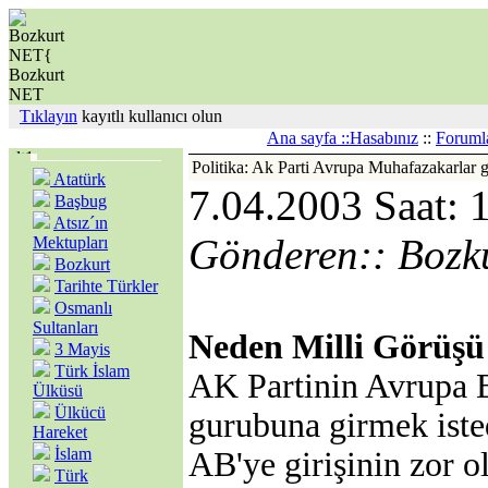
Tıklayın
kayıtlı kullanıcı olun
Ana sayfa ::
Hasabınız
::
Foruml
Politika: Ak Parti Avrupa Muhafazakarlar 
Atatürk
7.04.2003 Saat: 
Başbug
Atsız´ın
Gönderen:: Bozk
Mektupları
Bozkurt
Tarihte Türkler
Osmanlı
Sultanları
Neden Milli Görüşü d
3 Mayis
Türk İslam
AK Partinin Avrupa B
Ülküsü
Ülkücü
gurubuna girmek iste
Hareket
İslam
AB'ye girişinin zor o
Türk