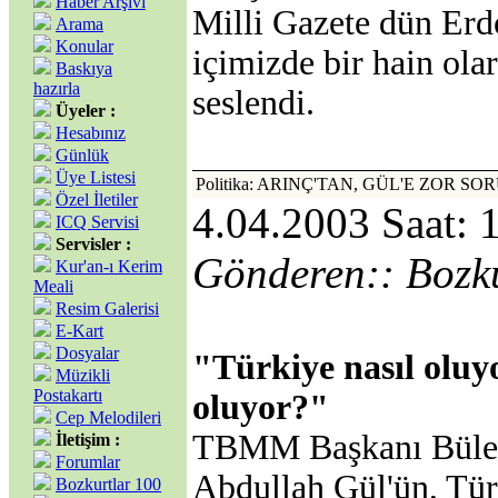
Haber Arşivi
Milli Gazete dün Erdo
Arama
Konular
içimizde bir hain ola
Baskıya
hazırla
seslendi.
Üyeler :
Hesabınız
Günlük
Üye Listesi
Politika: ARINÇ'TAN, GÜL'E ZOR SO
Özel İletiler
4.04.2003 Saat: 
ICQ Servisi
Servisler :
Gönderen:: Bozk
Kur'an-ı Kerim
Meali
Resim Galerisi
E-Kart
Dosyalar
"Türkiye nasıl oluy
Müzikli
Postakartı
oluyor?"
Cep Melodileri
TBMM Başkanı Bülent
İletişim :
Forumlar
Abdullah Gül'ün, Tür
Bozkurtlar 100