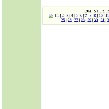
SAVAŞINA
BAŞLAMAK
MECBURİYETİNDE
204 _STORIE
BIRAKILDI!
[
1
|
2
|
3
|
4
|
5
|
6
|
7
|
8
|
9
|
10
|
11
·
ABD, Alenî Bir
25
|
26
|
27
|
28
|
29
|
30
|
31
|
Düşman Haline
Gelmiştir!
·
Dedelerimiz Oğuzlar
Çıkmış Yola Aral
Kıyısından
·
Avrupa Birliğine
neden hayır..
Jeopolitik Yaklaşım
·
Noel Üzerine
·
Gümrük Birliği
Anlaşmasının
Anayasanın Başlangıç
Kısmına Aykırılığı -1-
·
Siyasi Konjonktürde
Irak Türkmenleri
·
Gümrük Birliği
Anlaşmasının
Anayasanın Başlangıç
Kısmına Aykırılığı -2-