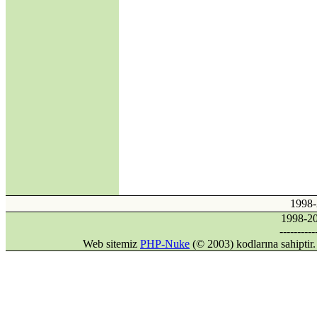
·
Kıbrıs'ın Türkiyesiz
AB üyeliği mümkün
mü?
·
Avrupa Birliği ve
Kıbrıs Konusu
·
Internet mi, İnternet
mi?
·
DİLDE, FİKİRDE,
İŞTE BİRLİK
(Gaspıralı ve
Türkistan)
·
İSMAİL
GASPIRALI'NIN
FİKİRLERİ
·
1998
Türkler ve İslamiyet
·
1998-
Alparslan Türkeş'in
----------
Din Anlayışı ve İslama
Web sitemiz
PHP-Nuke
(© 2003) kodlarına sahipti
Bakışı
·
Gök Tanrı
·
Şamanizm Meselesi
·
Ruhban Okulu neden
açılmamalı?