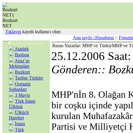
Tıklayın
kayıtlı kullanıcı olun
Ana sayfa ::
Hasabınız
::
Foruml
Basın-Yazarlar: MHP ve TürkiyMHP ve T
Atatürk
25.12.2006 Saat:
Başbug
Atsız´ın
Gönderen:: Bozk
Mektupları
Bozkurt
Tarihte Türkler
Osmanlı
Sultanları
MHP'nİn 8. Olağan K
3 Mayis
Türk İslam
bir coşku içinde yapı
Ülküsü
Ülkücü
kurulan Muhafazakâr 
Hareket
İslam
Partisi ve Milliyetçi 
Türk