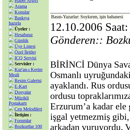
Haber Arşivi
Arama
Konular
Basın-Yazarlar: Soykırım, işin bahanesi
Baskıya
hazırla
12.10.2006 Saat:
Üyeler :
Hesabınız
Gönderen:: Bozk
Günlük
Üye Listesi
Özel İletiler
ICQ Servisi
BİRİNCİ Dünya Sava
Servisler :
Kur'an-ı Kerim
Osmanlı uyruğundaki 
Meali
Resim Galerisi
ayaklandı. Rus ordu
E-Kart
Dosyalar
ordusu topraklarımız
Müzikli
Postakartı
Erzurum’a kadar ele g
Cep Melodileri
işgal yetmezmiş gibi
İletişim :
Forumlar
arkadan vuruyordu. Van
Bozkurtlar 100