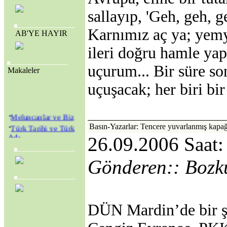
sallayıp, 'Geh, geh, g
Karnımız aç ya; yemy
AB'YE HAYIR
ileri doğru hamle ya
uçurum... Bir süre s
Makaleler
uçuşacak; her biri bir
·
Meluncanlar ve Biz
·
Türk Tarihi ve Türk
Basın-Yazarlar: Tencere yuvarlanmış kapa
Adı
26.09.2006 Saat:
·
Amerikan Genç
Hristiyanlar Cemiyeti
Gönderen:: Bozk
(Y.M.C.A.) ve
Amerikan Kolejleri
·
SEVR YASALARI
MECLİS’TEN
GEÇİRİLEREK
DÜN Mardin’de bir ş
TÜRKİYE YENİ BİR
KURTULUŞ