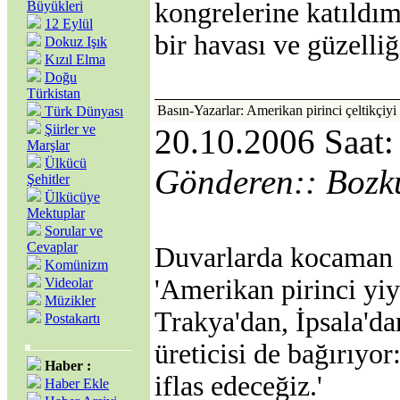
kongrelerine katıldı
Büyükleri
12 Eylül
bir havası ve güzelliğ
Dokuz Işık
Kızıl Elma
Doğu
Türkistan
Basın-Yazarlar: Amerikan pirinci çeltikçiyi
Türk Dünyası
Şiirler ve
20.10.2006 Saat:
Marşlar
Ülkücü
Gönderen:: Bozk
Şehitler
Ülkücüye
Mektuplar
Sorular ve
Cevaplar
Duvarlarda kocaman il
Komünizm
'Amerikan pirinci yiyi
Videolar
Müzikler
Trakya'dan, İpsala'da
Postakartı
üreticisi de bağırıyor
Haber :
iflas edeceğiz.'
Haber Ekle