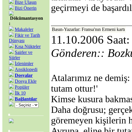
Bize Ulaşın
geçirmeyi de başardıl
Bizi Önerin
Dökümantasyon
:
Makaleler
Basın-Yazarlar: Fransa'nın Ermeni kartı
Fikir ve Tarih
11.10.2006 Saat:
Dünyası
Kısa Nükteler
Gönderen:: Bozk
Şairler ve
Şiirler
İzlenimler
Ansiklopedi
Dosyalar
Atalarımız ne demiş: 
Dosya Ekle
tutam ottur!'
Popüler
İlk 10
Kimse kusura bakmas
Bağlantılar
Daha doğrusu; gerçek
göremeyen kişilerin h
Avrupa, eline bir tut