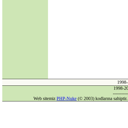
Kısmına Aykırılığı -2-
·
Kıbrıs'ın Türkiyesiz
AB üyeliği mümkün
mü?
·
Avrupa Birliği ve
Kıbrıs Konusu
·
Internet mi, İnternet
mi?
·
DİLDE, FİKİRDE,
İŞTE BİRLİK
(Gaspıralı ve
Türkistan)
·
İSMAİL
GASPIRALI'NIN
FİKİRLERİ
1998
·
Türkler ve İslamiyet
1998-
·
Alparslan Türkeş'in
----------
Din Anlayışı ve İslama
Web sitemiz
PHP-Nuke
(© 2003) kodlarına sahipti
Bakışı
·
Gök Tanrı
·
Şamanizm Meselesi
·
Ruhban Okulu neden
açılmamalı?