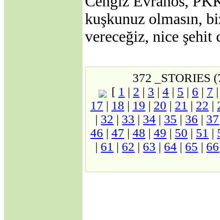
Cengiz Evranos, PKK 
SAVAŞINA
BAŞLAMAK
kuşkunuz olmasın, biz
MECBURİYETİNDE
BIRAKILDI!
vereceğiz, nice şehit 
·
ABD, Alenî Bir
Düşman Haline
Gelmiştir!
·
Dedelerimiz Oğuzlar
372 _STORIES (
Çıkmış Yola Aral
Kıyısından
[
1
|
2
|
3
|
4
|
5
|
6
|
7
·
Avrupa Birliğine
17
|
18
|
19
|
20
|
21
|
22
|
neden hayır..
Jeopolitik Yaklaşım
|
32
|
33
|
34
|
35
|
36
|
37
·
Noel Üzerine
46
|
47
|
48
|
49
|
50
|
51
|
·
Gümrük Birliği
|
61
|
62
|
63
|
64
|
65
|
66
Anlaşmasının
Anayasanın Başlangıç
Kısmına Aykırılığı -1-
·
Siyasi Konjonktürde
Irak Türkmenleri
·
Gümrük Birliği
Anlaşmasının
Anayasanın Başlangıç