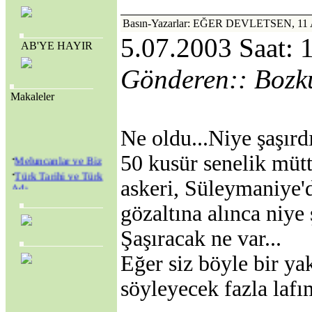
Basın-Yazarlar: EĞER DEVLETSEN, 
5.07.2003 Saat: 
AB'YE HAYIR
Gönderen:: Bozk
Makaleler
Ne oldu...Niye şaşırdı
·
50 kusür senelik müt
Meluncanlar ve Biz
·
Türk Tarihi ve Türk
askeri, Süleymaniye'
Adı
·
Amerikan Genç
gözaltına alınca niye 
Hristiyanlar Cemiyeti
(Y.M.C.A.) ve
Şaşıracak ne var...
Amerikan Kolejleri
·
SEVR YASALARI
Eğer siz böyle bir ya
MECLİS’TEN
GEÇİRİLEREK
söyleyecek fazla lafı
TÜRKİYE YENİ BİR
KURTULUŞ