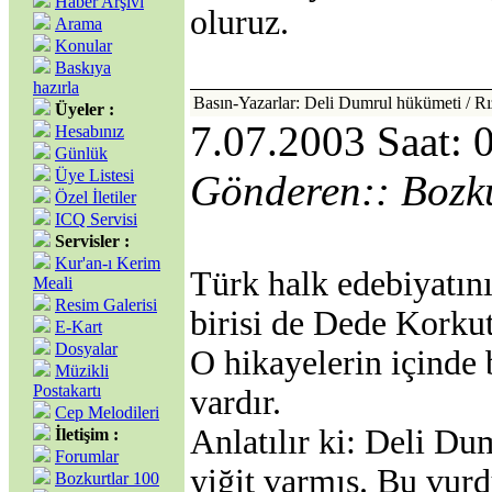
Haber Arşivi
oluruz.
Arama
Konular
Baskıya
hazırla
Basın-Yazarlar: Deli Dumrul hükümeti / Rı
Üyeler :
7.07.2003 Saat: 
Hesabınız
Günlük
Üye Listesi
Gönderen:: Bozk
Özel İletiler
ICQ Servisi
Servisler :
Kur'an-ı Kerim
Türk halk edebiyatını
Meali
Resim Galerisi
birisi de Dede Korkut
E-Kart
Dosyalar
O hikayelerin içinde
Müzikli
Postakartı
vardır.
Cep Melodileri
Anlatılır ki: Deli Du
İletişim :
Forumlar
yiğit varmış. Bu vurd
Bozkurtlar 100