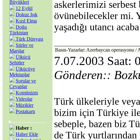
askerlerimizi serbest 
Büyükleri
12 Eylül
övünebilecekler mi. 
Dokuz Işık
Kızıl Elma
yaşadığı utancı acab
Doğu
Türkistan
Türk Dünyası
Şiirler ve
Basın-Yazarlar: Azerbaycan operasyonu / 
Marşlar
7.07.2003 Saat: 
Ülkücü
Şehitler
Ülkücüye
Gönderen:: Bozk
Mektuplar
Sorular ve
Cevaplar
Komünizm
Türk ülkeleriyle veya
Videolar
Müzikler
bizim için Türkiye il
Postakartı
sebeple, bazen biz Tü
Haber :
de Türk yurtlarından 
Haber Ekle