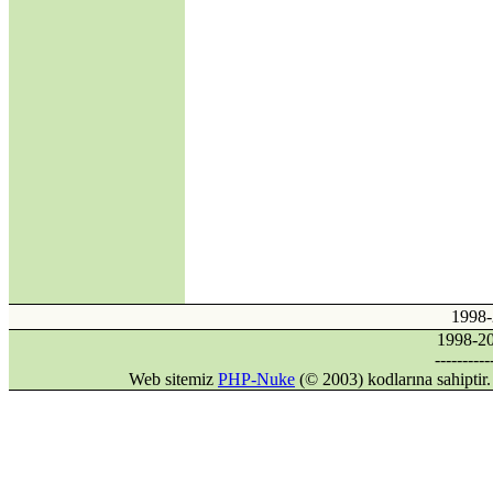
Kısmına Aykırılığı -2-
·
Kıbrıs'ın Türkiyesiz
AB üyeliği mümkün
mü?
·
Avrupa Birliği ve
Kıbrıs Konusu
·
Internet mi, İnternet
mi?
·
DİLDE, FİKİRDE,
İŞTE BİRLİK
(Gaspıralı ve
Türkistan)
·
İSMAİL
GASPIRALI'NIN
FİKİRLERİ
1998
·
Türkler ve İslamiyet
1998-
·
Alparslan Türkeş'in
----------
Din Anlayışı ve İslama
Web sitemiz
PHP-Nuke
(© 2003) kodlarına sahipti
Bakışı
·
Gök Tanrı
·
Şamanizm Meselesi
·
Ruhban Okulu neden
açılmamalı?