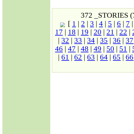
SAVAŞINA
BAŞLAMAK
MECBURİYETİNDE
372 _STORIES (
BIRAKILDI!
[
1
|
2
|
3
|
4
|
5
|
6
|
7
·
ABD, Alenî Bir
Düşman Haline
17
|
18
|
19
|
20
|
21
|
22
|
Gelmiştir!
|
32
|
33
|
34
|
35
|
36
|
37
·
Dedelerimiz Oğuzlar
46
|
47
|
48
|
49
|
50
|
51
|
Çıkmış Yola Aral
Kıyısından
|
61
|
62
|
63
|
64
|
65
|
66
·
Avrupa Birliğine
neden hayır..
Jeopolitik Yaklaşım
·
Noel Üzerine
·
Gümrük Birliği
Anlaşmasının
Anayasanın Başlangıç
Kısmına Aykırılığı -1-
·
Siyasi Konjonktürde
Irak Türkmenleri
·
Gümrük Birliği
Anlaşmasının
Anayasanın Başlangıç