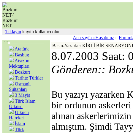
Tıklayın
kayıtlı kullanıcı olun
Ana sayfa ::
Hasabınız
::
Foruml
Basın-Yazarlar: KİRLİ BİR SENAR
Atatürk
8.07.2003 Saat: 
Başbug
Atsız´ın
Gönderen:: Bozk
Mektupları
Bozkurt
Tarihte Türkler
Osmanlı
Sultanları
Bu yazıyı yazarken K
3 Mayis
Türk İslam
bir ordunun askerleri 
Ülküsü
Ülkücü
alınan askerlerimizin 
Hareket
İslam
almıştım. Şimdi Tayy
Türk