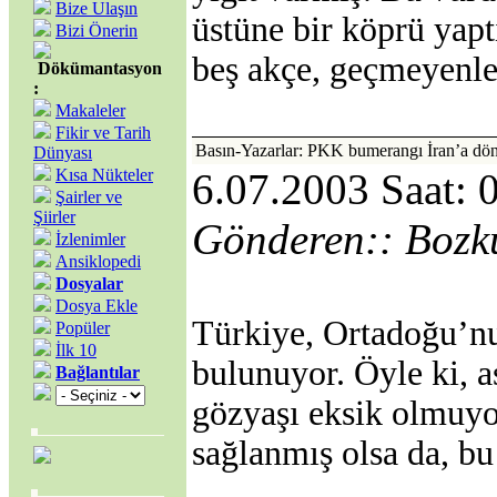
Bize Ulaşın
üstüne bir köprü yap
Bizi Önerin
beş akçe, geçmeyenler
Dökümantasyon
:
Makaleler
Fikir ve Tarih
Basın-Yazarlar: PKK bumerangı İran’a dön
Dünyası
Kısa Nükteler
6.07.2003 Saat: 
Şairler ve
Şiirler
Gönderen:: Bozk
İzlenimler
Ansiklopedi
Dosyalar
Dosya Ekle
Türkiye, Ortadoğu’nu
Popüler
İlk 10
bulunuyor. Öyle ki, a
Bağlantılar
gözyaşı eksik olmuyor
sağlanmış olsa da, bu