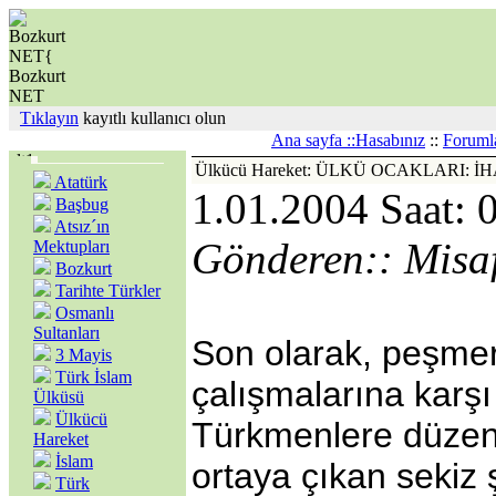
Tıklayın
kayıtlı kullanıcı olun
Ana sayfa ::
Hasabınız
::
Foruml
Ülkücü Hareket: ÜLKÜ OCAKLARI: İ
Atatürk
1.01.2004 Saat: 
Başbug
Atsız´ın
Gönderen:: Misaf
Mektupları
Bozkurt
Tarihte Türkler
Osmanlı
Sultanları
Son olarak, peşmer
3 Mayis
Türk İslam
çalışmalarına karş
Ülküsü
Ülkücü
Türkmenlere düzenl
Hareket
İslam
ortaya çıkan sekiz ş
Türk