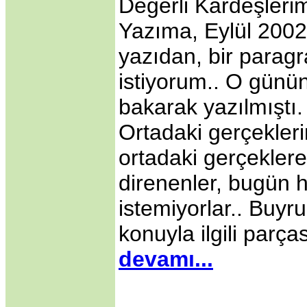
Değerli Kardeşlerim
BAŞLAMAK
MECBURİYETİNDE
Yazıma, Eylül 2002 
BIRAKILDI!
·
yazıdan, bir parag
ABD, Alenî Bir
Düşman Haline
istiyorum.. O günü
Gelmiştir!
·
Dedelerimiz Oğuzlar
bakarak yazılmıştı. 
Çıkmış Yola Aral
Kıyısından
Ortadaki gerçekleri
·
Avrupa Birliğine
neden hayır..
ortadaki gerçekle
Jeopolitik Yaklaşım
·
Noel Üzerine
direnenler, bugün 
·
Gümrük Birliği
Anlaşmasının
istemiyorlar.. Buyr
Anayasanın Başlangıç
Kısmına Aykırılığı -1-
konuyla ilgili parç
·
Siyasi Konjonktürde
Irak Türkmenleri
devamı...
·
Gümrük Birliği
Anlaşmasının
Anayasanın Başlangıç
Kısmına Aykırılığı -2-