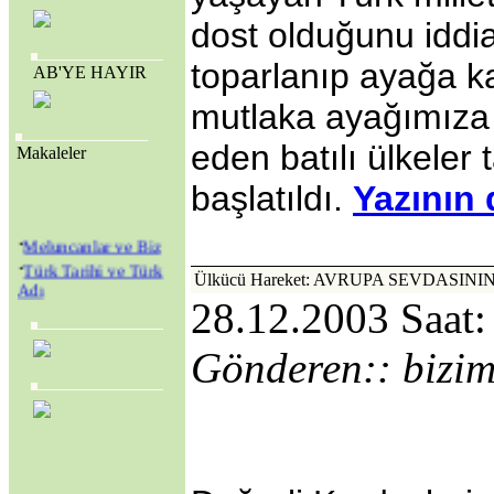
dost olduğunu iddi
toparlanıp ayağa 
AB'YE HAYIR
mutlaka ayağımıza 
eden batılı ülkeler t
Makaleler
başlatıldı.
Yazının 
·
Meluncanlar ve Biz
·
Türk Tarihi ve Türk
Ülkücü Hareket: AVRUPA SEVDASIN
Adı
28.12.2003 Saat:
·
Amerikan Genç
Hristiyanlar Cemiyeti
(Y.M.C.A.) ve
Gönderen:: bizim
Amerikan Kolejleri
·
SEVR YASALARI
MECLİS’TEN
GEÇİRİLEREK
TÜRKİYE YENİ BİR
KURTULUŞ
SAVAŞINA