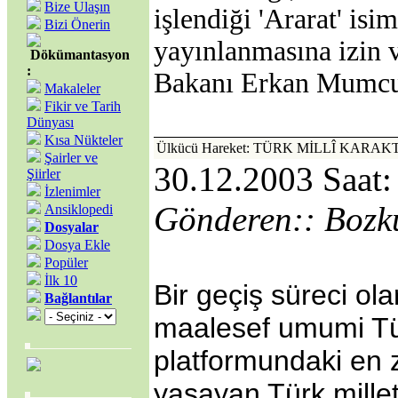
Bize Ulaşın
işlendiği 'Ararat' isi
Bizi Önerin
yayınlanmasına izin 
Dökümantasyon
:
Bakanı Erkan Mumcu'y
Makaleler
Fikir ve Tarih
Dünyası
Kısa Nükteler
Ülkücü Hareket: TÜRK MİLLÎ KARA
Şairler ve
30.12.2003 Saat:
Şiirler
İzlenimler
Gönderen:: Bozk
Ansiklopedi
Dosyalar
Dosya Ekle
Popüler
İlk 10
Bir geçiş süreci ola
Bağlantılar
maalesef umumi Tür
platformundaki en z
yaşayan Türk mille