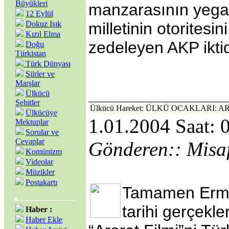
Büyükleri
manzarasının yega
12 Eylül
Dokuz Işık
milletinin otoritesini
Kızıl Elma
zedeleyen AKP iktid
Doğu
Türkistan
Türk Dünyası
Şiirler ve
Marşlar
Ülkücü
Şehitler
Ülkücü Hareket: ÜLKÜ OCAKLARI: 
Ülkücüye
1.01.2004 Saat: 
Mektuplar
Sorular ve
Cevaplar
Gönderen:: Misaf
Komünizm
Videolar
Müzikler
Postakartı
Tamamen Erme
tarihi gerçekl
Haber :
Haber Ekle