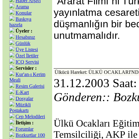
“Ararat Filmi”ni Tü
Haber Arşivi
Arama
yayınlatma cesareti
Konular
Baskıya
düşmanlığın bir be
hazırla
Üyeler :
unutmamalıdır.
Hesabınız
Günlük
Üye Listesi
Özel İletiler
ICQ Servisi
Servisler :
Ülkücü Hareket: ÜLKÜ OCAKLARI
Kur'an-ı Kerim
31.12.2003 Saat:
Meali
Resim Galerisi
E-Kart
Gönderen:: Bozk
Dosyalar
Müzikli
Postakartı
Cep Melodileri
Ülkü Ocakları Eğitim
İletişim :
Forumlar
Temsilciliği, AKP il
Bozkurtlar 100