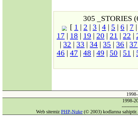
·
Kıbrıs'ın Türkiyesiz
AB üyeliği mümkün
mü?
305 _STORIES (
·
Avrupa Birliği ve
[
1
|
2
|
3
|
4
|
5
|
6
|
7
Kıbrıs Konusu
·
17
|
18
|
19
|
20
|
21
|
22
|
Internet mi, İnternet
mi?
|
32
|
33
|
34
|
35
|
36
|
37
·
DİLDE, FİKİRDE,
46
|
47
|
48
|
49
|
50
|
51
|
İŞTE BİRLİK
(Gaspıralı ve
Türkistan)
·
İSMAİL
GASPIRALI'NIN
FİKİRLERİ
·
Türkler ve İslamiyet
·
1998
Alparslan Türkeş'in
Din Anlayışı ve İslama
1998-
Bakışı
----------
·
Web sitemiz
PHP-Nuke
(© 2003) kodlarına sahipti
Gök Tanrı
·
Şamanizm Meselesi
·
Ruhban Okulu neden
açılmamalı?