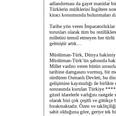
adlandırması da gayet manidar bir
Türklerin mülklerini İngiltere not
kiracı konumunda bulunmaları da h
Tarihe yön veren İmparatorluklar 
torunları olarak tüm bu rezillikler
milletini temsil etmeyen her türl
gelmiştir artık…
Müslüman-Türk, Dünya hakimiyet
Müslüman-Türk’ün şahsında hakimi
Millet vasfını veren bütün unsur
tarihine damgasını vurmuş, bir me
sürdüren Osmanlı Devleti, bu din
gelişimine kayıtsızlığı ile birlikt
sonrasında kurulan Türkiye *****h
güzel idarelerle varlığını rastgel
olarak bizi çok çeşitli ve gittikçe
bırakmaktadır. Özen ve taklitçiliğ
sabit olduğuna göre, geriye tek bir