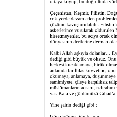
ortaya koyup, bu doğrultuda yürü
Çeçenistan, Keşmir, Filistin, Do
çok yerde devam eden problemler
çözüme kavuşturulabilir. Filistin’
askerlerince vurularak öldürüle
hissetmeyenler, bu acıya ortak ol
dünyasının dertlerine derman ola
Kalbi Allah aşkıyla dolanlar… E
dediği gibi büyük ve öksüz. Onu 
herkesi kucaklamaya, birlik olmay
anlamda bir İhlas kuvvetine, onu
okumaya, anlamaya, düşünmeye ih
samimiyete, çileye karşılıksız tal
müslümanların acısını, ızdırabın
var. Kafa ve gönlümüzü Cihad’a m
Yine şairin dediği gibi ;
Gün doğmuş gün batmış;