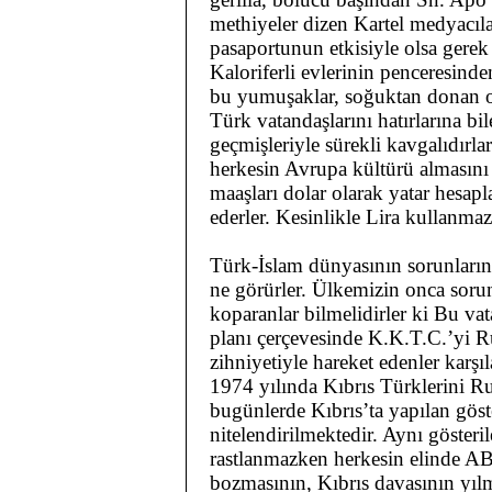
methiyeler dizen Kartel medyacıla
pasaportunun etkisiyle olsa gerek
Kaloriferli evlerinin penceresinde
bu yumuşaklar, soğuktan donan o
Türk vatandaşlarını hatırlarına bi
geçmişleriyle sürekli kavgalıdırlar
herkesin Avrupa kültürü almasını 
maaşları dolar olarak yatar hesap
ederler. Kesinlikle Lira kullanmaz
Türk-İslam dünyasının sorunlarına
ne görürler. Ülkemizin onca sorun
koparanlar bilmelidirler ki Bu vat
planı çerçevesinde K.K.T.C.’yi Ru
zihniyetiyle hareket edenler karşı
1974 yılında Kıbrıs Türklerini 
bugünlerde Kıbrıs’ta yapılan göste
nitelendirilmektedir. Aynı göster
rastlanmazken herkesin elinde A
bozmasının, Kıbrıs davasının yıl