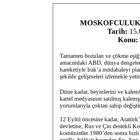
MOSKOFCULUK
Tarih:
15.
Konu:
Tamamen bozulan ve çökme eşiği
amacındaki ABD, dünya dengelerin
hareketiyle Irak’a müdahaleyi pla
şekilde gelişmeleri izlemekle yeti
Düne kadar, beyinlerini ve kaleml
kartel medyasının satılmış kalemş
yorumlarıyla çoktan sahip değiştir
12 Eylül öncesine kadar, Atatür
devletine, Rus ve Çin destekli Ko
komünistler 1980’den sonra hızlı b
gerilla, bölücü başından Sn. Apo 