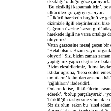
eksikliği’ olduğu göze çarpıyor!..
‘Bu eksikliği kapatmak için’, post
ülkücülere şu çağrıyı yapıyor:
"Ülkücü hareketin bugünü ve gele
dizimizle ilgili eleştirilerinizi bi
Çağrının üzerine ‘sazan gibi’ atlay
hareketle ilgili ne varsa ortalığa
oluyoruz!..
Vatan gazetesine mesaj geçen bir
"Helal olsun. Bizim yayın organl
oluyor!" Siz, bizim zaman zaman
yaptığımız yapıcı eleştirilere bak
Bizim eleştirilerimiz, ‘kime fayd
iktidar uğruna, ‘heba edilen emek
umutların’ kalıntıları arasında h
‘çığlıkların’ ifadesidir!..
Onların ki ise, ‘ülkücülerin arası
ederek’, ‘bölüp parçalayarak’, ‘y
Türklüğün tasfiyesine yönelik en 
Siz siz olun, sakın bu ‘sinsi adam
Ruşen Çakır’ın gazetede verdiği 