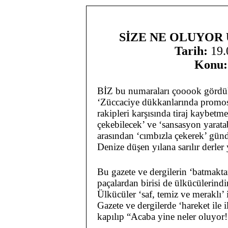
SİZE NE OLUYOR UL
Tarih:
19.
Konu:
BİZ bu numaraları çooook gördü
‘Züccaciye dükkanlarında promosyo
rakipleri karşısında tiraj kaybe
çekebilecek’ ve ‘sansasyon yaratab
arasından ‘cımbızla çekerek’ günde
Denize düşen yılana sarılır derler 
Bu gazete ve dergilerin ‘batmakt
paçalardan birisi de ülkücülerindir
Ülkücüler ‘saf, temiz ve meraklı’ i
Gazete ve dergilerde ‘hareket ile 
kapılıp “Acaba yine neler oluyor!"