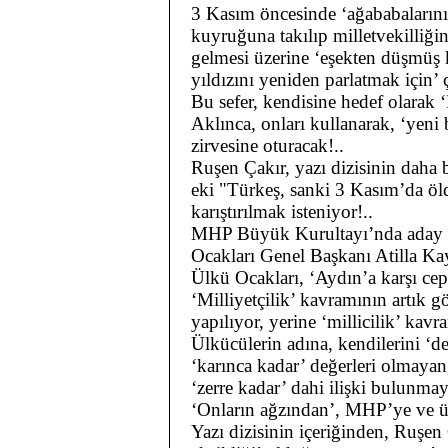
3 Kasım öncesinde ‘ağababalarını
kuyruğuna takılıp milletvekilliği
gelmesi üzerine ‘eşekten düşmüş 
yıldızını yeniden parlatmak için’ ç
Bu sefer, kendisine hedef olarak ‘İ
Aklınca, onları kullanarak, ‘yeni
zirvesine oturacak!..
Ruşen Çakır, yazı dizisinin daha 
eki "Türkeş, sanki 3 Kasım’da öld
karıştırılmak isteniyor!..
MHP Büyük Kurultayı’nda aday o
Ocakları Genel Başkanı Atilla Kaya
Ülkü Ocakları, ‘Aydın’a karşı ceph
‘Milliyetçilik’ kavramının artık 
yapılıyor, yerine ‘millicilik’ kavr
Ülkücülerin adına, kendilerini ‘
‘karınca kadar’ değerleri olmayan,
‘zerre kadar’ dahi ilişki bulunmay
‘Onların ağzından’, MHP’ye ve ülk
Yazı dizisinin içeriğinden, Ruşen