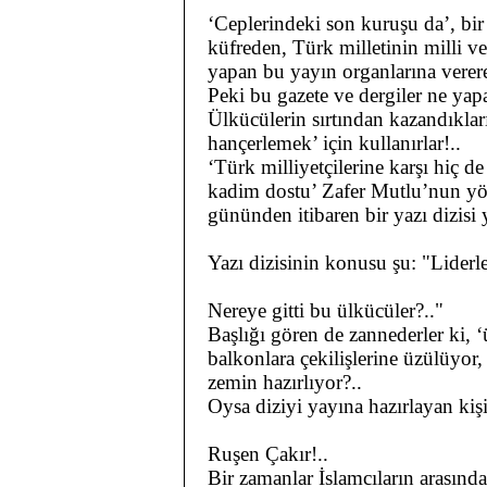
‘Ceplerindeki son kuruşu da’, bir
küfreden, Türk milletinin milli v
yapan bu yayın organlarına verere
Peki bu gazete ve dergiler ne yapa
Ülkücülerin sırtından kazandıkları
hançerlemek’ için kullanırlar!..
‘Türk milliyetçilerine karşı hiç 
kadim dostu’ Zafer Mutlu’nun yön
gününden itibaren bir yazı dizisi 
Yazı dizisinin konusu şu: "Liderle
Nereye gitti bu ülkücüler?.."
Başlığı gören de zannederler ki, ‘ü
balkonlara çekilişlerine üzülüyor,
zemin hazırlıyor?..
Oysa diziyi yayına hazırlayan kişi
Ruşen Çakır!..
Bir zamanlar İslamcıların arasında