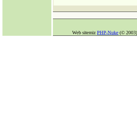
AB üyeliği mümkün
mü?
·
Avrupa Birliği ve
Kıbrıs Konusu
·
Internet mi, İnternet
Web sitemiz
PHP-Nuke
(© 2003)
mi?
·
DİLDE, FİKİRDE,
İŞTE BİRLİK
(Gaspıralı ve
Türkistan)
·
İSMAİL
GASPIRALI'NIN
FİKİRLERİ
·
Türkler ve İslamiyet
·
Alparslan Türkeş'in
Din Anlayışı ve İslama
Bakışı
·
Gök Tanrı
·
Şamanizm Meselesi
·
Ruhban Okulu neden
açılmamalı?
·
Ruhban Okulu