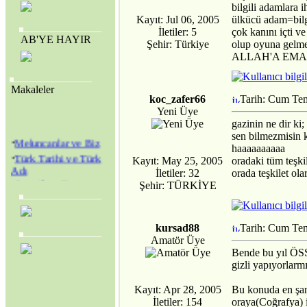
bilgili adamlara 
Kayıt: Jul 06, 2005
ülkücü adam=bilg
İletiler: 5
çok kanını içti ve
AB'YE HAYIR
Şehir: Türkiye
olup oyuna g
ALLAH'A EMA
Makaleler
koc_zafer66
Tarih: Cum Te
Yeni Üye
gazinin ne dir ki;
sen bilmezmisin k
·
Meluncanlar ve Biz
haaaaaaaaaa
·
Türk Tarihi ve Türk
Kayıt: May 25, 2005
oradaki tüm teşkil
Adı
İletiler: 32
orada teşkilet ola
·
Amerikan Genç
Şehir: TÜRKİYE
Hristiyanlar Cemiyeti
(Y.M.C.A.) ve
Amerikan Kolejleri
kursad88
Tarih: Cum Te
·
SEVR YASALARI
Amatör Üye
MECLİS’TEN
Bende bu yıl ÖSS
GEÇİRİLEREK
gizli yapıyorlarm
TÜRKİYE YENİ BİR
KURTULUŞ
Kayıt: Apr 28, 2005
Bu konuda en şan
SAVAŞINA
İletiler: 154
oraya(Coğrafya) i