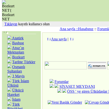
Tıklayın
kayıtlı kullanıcı olun
Ana sayfa ::
Hasabınız
::
Foruml
Atatürk
Ana sayfa
|
Başbug
Atsız´ın
Mektupları
Bozkurt
Tarihte Türkler
Osmanlı
Sultanları
3 Mayis
Türk İslam
Forumlar
Ülküsü
SİYASET MEYDANI
Ülkücü
ÖSS ' ye giren Ülküdaşlar 
Hareket
İslam
Türk
Büyükleri