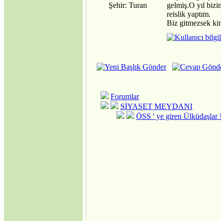
BAŞLAMAK
Şehir: Turan
gelmiş.O yıl bi
MECBURİYETİNDE
reislik yaptım.
BIRAKILDI!
Biz gitmezsek ki
·
ABD, Alenî Bir
Düşman Haline
Gelmiştir!
·
Dedelerimiz Oğuzlar
Çıkmış Yola Aral
Kıyısından
·
Avrupa Birliğine
neden hayır..
Forumlar
Jeopolitik Yaklaşım
SİYASET MEYDANI
·
Noel Üzerine
ÖSS ' ye giren Ülküdaşlar 
·
Gümrük Birliği
Anlaşmasının
Anayasanın Başlangıç
Kısmına Aykırılığı -1-
·
Siyasi Konjonktürde
Irak Türkmenleri
·
Gümrük Birliği
Anlaşmasının
Anayasanın Başlangıç
Kısmına Aykırılığı -2-
·
Kıbrıs'ın Türkiyesiz