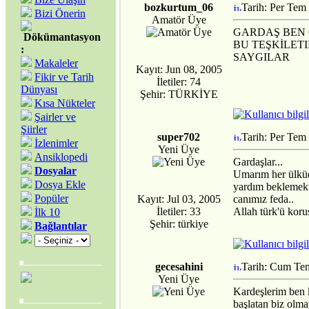
bozkurtum_06
Tarih: Per Tem
Bizi Önerin
Amatör Üye
GARDAŞ BEN 
Dökümantasyon
BU TEŞKİLET
:
SAYGILAR
Makaleler
Kayıt: Jun 08, 2005
Fikir ve Tarih
İletiler: 74
Dünyası
Şehir: TÜRKİYE
Kısa Nükteler
Şairler ve
Şiirler
super702
Tarih: Per Tem
İzlenimler
Yeni Üye
Ansiklopedi
Gardaşlar...
Dosyalar
Umarım her ülküda
Dosya Ekle
yardım beklemekt
Popüler
Kayıt: Jul 03, 2005
canımız feda..
İletiler: 33
Allah türk'ü koru
İlk 10
Şehir: türkiye
Bağlantılar
gecesahini
Tarih: Cum Te
Yeni Üye
Kardeşlerim ben 
başlatan biz olma