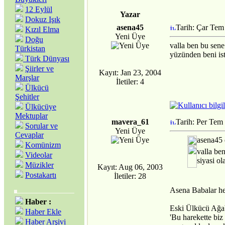
12 Eylül
Yazar
Dokuz Işık
asena45
Tarih: Çar Tem
Kızıl Elma
Yeni Üye
Doğu
valla ben bu sen
Türkistan
yüzünden beni is
Türk Dünyası
Şiirler ve
Kayıt: Jan 23, 2004
Marşlar
İletiler: 4
Ülkücü
Şehitler
Ülkücüye
Mektuplar
mavera_61
Tarih: Per Tem
Sorular ve
Yeni Üye
Cevaplar
asena45 
Komünizm
valla be
Videolar
siyasi o
Müzikler
Kayıt: Aug 06, 2003
Postakartı
İletiler: 28
Asena Babalar hep
Haber :
Eski Ülkücü Ağab
Haber Ekle
'Bu harekette biz 
Haber Arşivi