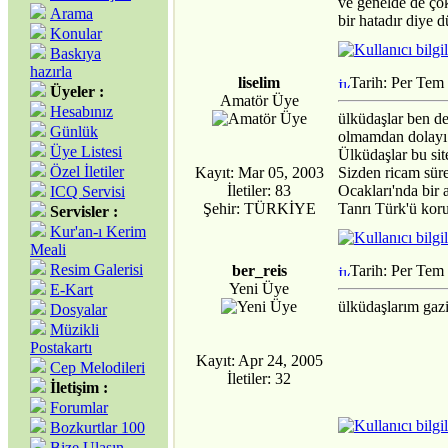
ve genelde de ço
Arama
bir hatadır diye
Konular
Baskıya
hazırla
liselim
Tarih: Per Tem
Üyeler :
Amatör Üye
Hesabınız
ülküdaşlar ben de
Günlük
olmamdan dolayı i
Üye Listesi
Ülküdaşlar bu sit
Özel İletiler
Kayıt: Mar 05, 2003
Sizden ricam süre
İletiler: 83
Ocakları'nda bir 
ICQ Servisi
Şehir: TÜRKİYE
Tanrı Türk'ü koru
Servisler :
Kur'an-ı Kerim
Meali
Resim Galerisi
ber_reis
Tarih: Per Tem
Yeni Üye
E-Kart
ülküdaşlarım gazi
Dosyalar
Müzikli
Postakartı
Kayıt: Apr 24, 2005
Cep Melodileri
İletiler: 32
İletişim :
Forumlar
Bozkurtlar 100
Bize Ulaşın