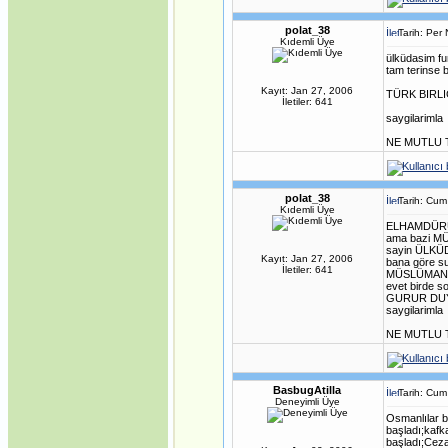
polat_38
Tarih: Per
Kıdemli Üye
ülküdasim fu
tam terinse 
Kayıt: Jan 27, 2006
TÜRK BIRLIG
İletiler: 641
saygilarimla
NE MUTLU 
polat_38
Tarih: Cum
Kıdemli Üye
ELHAMDÜRÜ
ama bazi MÜ
sayin ÜLKÜ
Kayıt: Jan 27, 2006
bana göre s
İletiler: 641
MÜSLÜMAN
evet birde 
GURUR DU
saygilarimla
NE MUTLU 
BasbugAtilla
Tarih: Cum
Deneyimli Üye
Osmanlılar b
başladı;kafk
başladı;Ceza