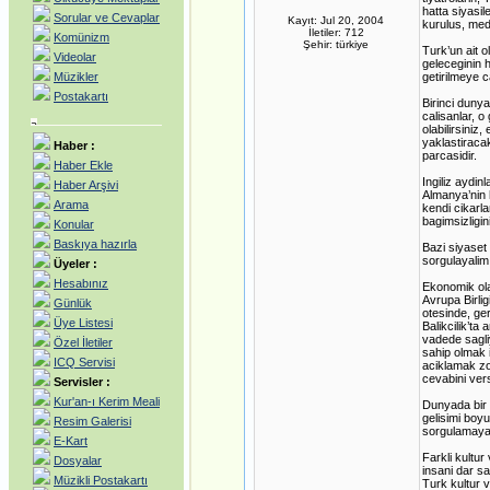
hatta siyasile
Sorular ve Cevaplar
Kayıt: Jul 20, 2004
kurulus, med
İletiler: 712
Komünizm
Şehir: türkiye
Turk’un ait o
Videolar
geleceginin h
Müzikler
getirilmeye 
Postakartı
Birinci duny
calisanlar, o
olabilirsiniz
yaklastiraca
Haber :
parcasidir.
Haber Ekle
Ingiliz aydin
Haber Arşivi
Almanya’nin 
Arama
kendi cikarla
bagimsizligin
Konular
Baskıya hazırla
Bazi siyaset
sorgulayali
Üyeler :
Hesabınız
Ekonomik ola
Avrupa Birli
Günlük
otesinde, ge
Üye Listesi
Balikcilik’ta
vadede sagli
Özel İletiler
sahip olmak 
ICQ Servisi
aciklamak zor
cevabini vers
Servisler :
Kur'an-ı Kerim Meali
Dunyada bir 
gelisimi boy
Resim Galerisi
sorgulamaya 
E-Kart
Farkli kultu
Dosyalar
insani dar s
Müzikli Postakartı
Turk kultur v