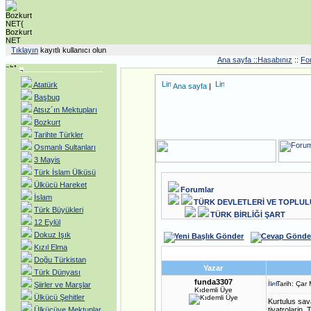
Tıklayın
kayıtlı kullanıcı olun
Ana sayfa ::
Hasabınız
::
Fo
Atatürk
Ana sayfa
|
Başbug
Atsız´ın Mektupları
Bozkurt
Tarihte Türkler
Osmanlı Sultanları
3 Mayis
Türk İslam Ülküsü
Ülkücü Hareket
Forumlar
İslam
TÜRK DEVLETLERİ VE TOPLU
Türk Büyükleri
TÜRK BİRLİĞİ ŞART
12 Eylül
Dokuz Işık
Kızıl Elma
Doğu Türkistan
Yazar
Türk Dünyası
funda3307
Tarih: Çar
Şiirler ve Marşlar
Kıdemli Üye
Ülkücü Şehitler
Kurtulus sav
Ülkücüye Mektuplar
tiyatrolarin,