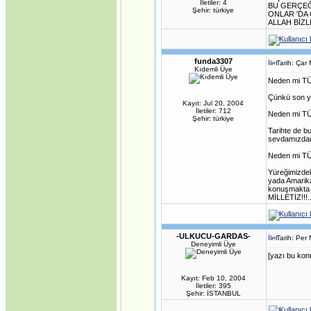
İletiler: 4
BU GERÇEĞ
Şehir: türkiye
ONLAR 'DA
ALLAH BİZL
funda3307
Tarih: Çar
Kıdemli Üye
Neden mi TÜR
Çünkü son y
Kayıt: Jul 20, 2004
İletiler: 712
Neden mi TÜR
Şehir: türkiye
Tarihte de b
sevdamızdan 
Neden mi TÜR
Yüreğimizde
yada Amarika
konuşmakta 
MİLLETİZ!!!.....
-ULKUCU-GARDAS-
Tarih: Per
Deneyimli Üye
[yazı bu konu
Kayıt: Feb 10, 2004
İletiler: 395
Şehir: İSTANBUL