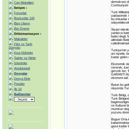
demokrasi ol
Cep Melodileri
Cumhuriyeti 
İletişim :
Turk Milleti
Forumlar
yaklasimdir. 
Bozkurtlar 100
bu imkanlar 
odeyebilecek
Bize Ulaşın
Bizi Önerin
Siyasi olara
yanlizca bat
Dökümantasyon :
batici degil,
Makaleler
altindaki Bat
calisilmaktadi
Fikir ve Tarih
Dünyası
Turkiye’nin 
Kısa Nükteler
art niyetle, 
kadar gelen 
Şairler ve Şiirler
İzlenimler
Ekonomik ola
vererek, karn
Ansiklopedi
gercek ise
Dosyalar
GARANTI ALT
ekonomi adi a
Dosya Ekle
Popüler
Butun bu gel
oluyorda Turk
İlk 10
Bağlantılar
Turk Birligi,
Turk Birligin
bagimsizligi
ve Kulturel b
mumkun degil
yuzunu donme
Bugun Orta A
kabartmaktad
gaza kadar b