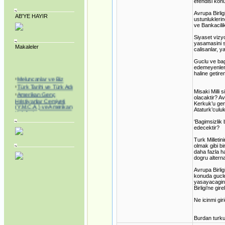
efendisi kon
Avrupa Birlig
AB'YE HAYIR
ustunlukleri
ve Bankacilik
Siyaset vizy
yasamasini s
Makaleler
calisanlar, 
Guclu ve bag
edemeyenler,
haline getire
·
Meluncanlar ve Biz
·
Türk Tarihi ve Türk Adı
·
Misaki Milli 
Amerikan Genç
olacaktir? Av
Hristiyanlar Cemiyeti
Kerkuk’u geri
(Y.M.C.A.) ve Amerikan
Ataturk’culu
Kolejleri
·
SEVR YASALARI
‘Bagimsizlik
MECLİS’TEN
edecektir?
GEÇİRİLEREK
TÜRKİYE YENİ BİR
Turk Milletin
KURTULUŞ SAVAŞINA
olmak gibi bi
BAŞLAMAK
daha fazla h
MECBURİYETİNDE
dogru altern
BIRAKILDI!
·
ABD, Alenî Bir Düşman
Avrupa Birlig
Haline Gelmiştir!
konuda guclen
·
Dedelerimiz Oğuzlar
yasayacagini
Çıkmış Yola Aral
Birligi’ne gire
Kıyısından
·
Ne icinmi gi
Avrupa Birliğine neden
hayır.. Jeopolitik
Yaklaşım
Burdan turk
·
Noel Üzerine