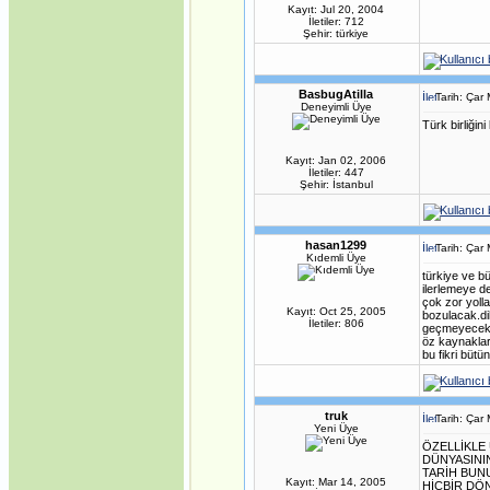
Kayıt: Jul 20, 2004
Beraberlik
İletiler: 712
·
Sovyetler Birliği’nin
Şehir: türkiye
Çöküşü ve Yeni Rusya
Çeçen Mücadelesi
·
Türkçenin Anadil
Olarak Dünyadaki Yeri
BasbugAtilla
·
Tarih: Çar
Masonların Kirli İşleri
Deneyimli Üye
·
Gümrük birliği mi;
Türk birliğin
sömürge antlaşması
mı?
·
17 Ağustos 1999
Kayıt: Jan 02, 2006
Depremi ve gizlenen
İletiler: 447
Şehir: İstanbul
gerçekler
hasan1299
Tarih: Çar
Kıdemli Üye
türkiye ve bü
ilerlemeye de
çok zor yoll
Kayıt: Oct 25, 2005
bozulacak.di
İletiler: 806
geçmeyecek.t
öz kaynakları
bu fikri büt
truk
Tarih: Çar
Yeni Üye
ÖZELLİKLE
DÜNYASINI
TARİH BUN
Kayıt: Mar 14, 2005
HİÇBİR DÖ