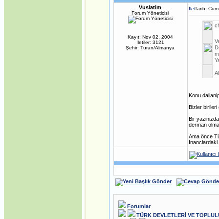
Vuslatim
Tarih: Cum
Forum Yöneticisi
c
Kayıt: Nov 02, 2004
V
İletiler: 3121
D
Şehir: Turan/Almanya
m
Y
A
Konu dallani
Bizler birile
Bir yazinizd
derman olmay
Ama önce Türk
Inanclardaki
Forumlar
TÜRK DEVLETLERİ VE TOPLU