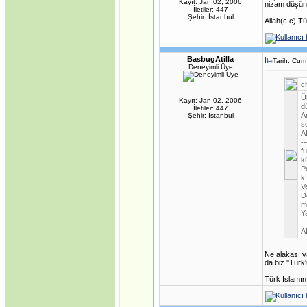
Kayıt: Jan 02, 2006
nizam düşünü
İletiler: 447
Şehir: İstanbul
Allah(c.c) T
BasbugAtilla
Tarih: Cum
Deneyimli Üye
c
Ü
Kayıt: Jan 02, 2006
d
İletiler: 447
A
Şehir: İstanbul
s
A
--
f
k
P
k
V
D
m
Y
A
Ne alakası v
da biz ''Tür
Türk İslamın 