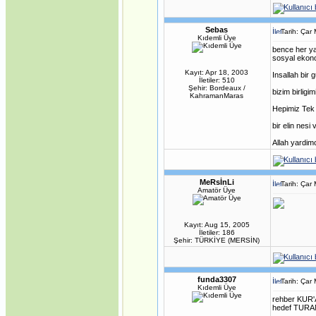
·
Gümrük Birliği
Anlaşmasının
Anayasanın Başlangıç
Kısmına Aykırılığı -1-
Sebas
Tarih: Çar
·
Kıdemli Üye
Siyasi Konjonktürde
Irak Türkmenleri
bence her yan
·
sosyal ekono
Gümrük Birliği
Anlaşmasının
Kayıt: Apr 18, 2003
Insallah bir
Anayasanın Başlangıç
İletiler: 510
Kısmına Aykırılığı -2-
Şehir: Bordeaux /
bizim birligim
·
Kıbrıs'ın Türkiyesiz AB
KahramanMaras
üyeliği mümkün mü?
Hepimiz Tek 
·
Avrupa Birliği ve Kıbrıs
Konusu
bir elin nesi v
·
Internet mi, İnternet
mi?
Allah yardim
·
DİLDE, FİKİRDE, İŞTE
BİRLİK (Gaspıralı ve
Türkistan)
·
İSMAİL
MeRsİnLi
Tarih: Çar
GASPIRALI'NIN
Amatör Üye
FİKİRLERİ
·
Türkler ve İslamiyet
·
Alparslan Türkeş'in Din
Kayıt: Aug 15, 2005
Anlayışı ve İslama
İletiler: 186
Bakışı
Şehir: TÜRKİYE (MERSİN)
·
Gök Tanrı
·
Şamanizm Meselesi
·
Ruhban Okulu neden
açılmamalı?
funda3307
Tarih: Çar
·
Ruhban Okulu
Kıdemli Üye
·
Çanakkale Savaşları
rehber KUR
·
Türk Kültüründe
hedef TUR
Nevruz ve Milli Birlik-